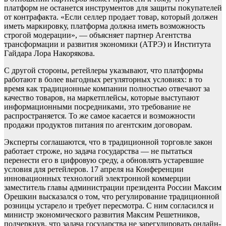
платформ не останется инструментов для защиты покупателей
от контрафакта. «Если селлер продает товар, который должен
иметь маркировку, платформа должна иметь возможность
строгой модерации», — объясняет партнер Агентства
трансформации и развития экономики (АТРЭ) и Института
Гайдара Лора Накорякова.
С другой стороны, ретейлеры указывают, что платформы
работают в более выгодных регуляторных условиях: в то
время как традиционные компании полностью отвечают за
качество товаров, на маркетплейсы, которые выступают
информационными посредниками, это требование не
распространяется. То же самое касается и возможности
продажи продуктов питания по агентским договорам.
Эксперты соглашаются, что в традиционной торговле закон
работает строже, но задача государства — не пытаться
перенести его в цифровую среду, а обновлять устаревшие
условия для ретейлеров. 17 апреля на Конференции
инновационных технологий электронной коммерции
заместитель главы администрации президента России Максим
Орешкин высказался о том, что регулирование традиционной
розницы устарело и требует пересмотра. С ним согласился и
министр экономического развития Максим Решетников,
подчеркнув, что задача государства не зарегулировать онлайн-