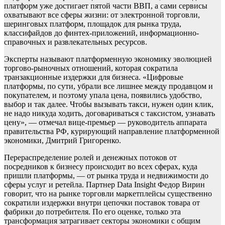
платформ уже достигает пятой части ВВП, а сами сервисы
охватывают все сферы жизни: от электронной торговли,
шеринговых платформ, площадок для рынка труда,
классифайдов до финтех-приложений, информационно-
справочных и развлекательных ресурсов.
Эксперты называют платформенную экономику эволюцией
торгово-рыночных отношений, которая сократила
транзакционные издержки для бизнеса. «Цифровые
платформы, по сути, убрали все лишнее между продавцом и
покупателем, и поэтому упала цена, появились удобство,
выбор и так далее. Чтобы вызывать такси, нужен один клик,
не надо никуда ходить, договариваться с таксистом, узнавать
цену», — отмечал вице-премьер — руководитель аппарата
правительства РФ, курирующий направление платформенной
экономики, Дмитрий Григоренко.
Перераспределение ролей и денежных потоков от
посредников к бизнесу происходит во всех сферах, куда
пришли платформы, — от рынка труда и недвижимости до
сферы услуг и ретейла. Партнер Data Insight Федор Вирин
говорит, что на рынке торговли маркетплейсы существенно
сократили издержки внутри цепочки поставок товара от
фабрики до потребителя. По его оценке, только эта
трансформация затрагивает секторы экономики с общим