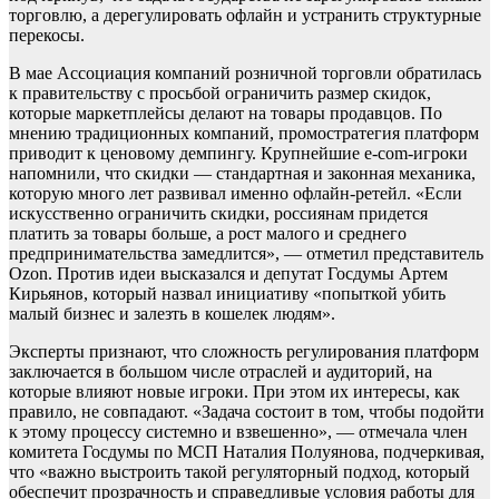
торговлю, а дерегулировать офлайн и устранить структурные
перекосы.
В мае Ассоциация компаний розничной торговли обратилась
к правительству с просьбой ограничить размер скидок,
которые маркетплейсы делают на товары продавцов. По
мнению традиционных компаний, промостратегия платформ
приводит к ценовому демпингу. Крупнейшие e-com-игроки
напомнили, что скидки — стандартная и законная механика,
которую много лет развивал именно офлайн-ретейл. «Если
искусственно ограничить скидки, россиянам придется
платить за товары больше, а рост малого и среднего
предпринимательства замедлится», — отметил представитель
Ozon. Против идеи высказался и депутат Госдумы Артем
Кирьянов, который назвал инициативу «попыткой убить
малый бизнес и залезть в кошелек людям».
Эксперты признают, что сложность регулирования платформ
заключается в большом числе отраслей и аудиторий, на
которые влияют новые игроки. При этом их интересы, как
правило, не совпадают. «Задача состоит в том, чтобы подойти
к этому процессу системно и взвешенно», — отмечала член
комитета Госдумы по МСП Наталия Полуянова, подчеркивая,
что «важно выстроить такой регуляторный подход, который
обеспечит прозрачность и справедливые условия работы для