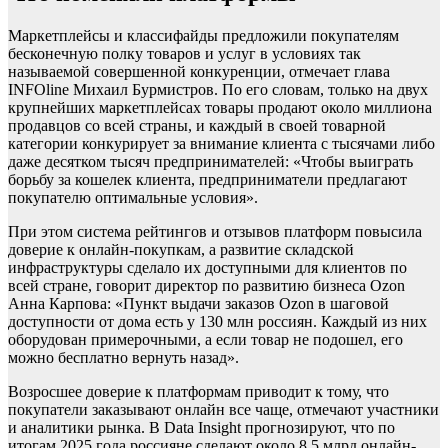
Маркетплейсы и классифайды предложили покупателям
бесконечную полку товаров и услуг в условиях так
называемой совершенной конкуренции, отмечает глава
INFOline Михаил Бурмистров. По его словам, только на двух
крупнейших маркетплейсах товары продают около миллиона
продавцов со всей страны, и каждый в своей товарной
категории конкурирует за внимание клиента с тысячами либо
даже десятком тысяч предпринимателей: «Чтобы выиграть
борьбу за кошелек клиента, предприниматели предлагают
покупателю оптимальные условия».
При этом система рейтингов и отзывов платформ повысила
доверие к онлайн-покупкам, а развитие складской
инфраструктуры сделало их доступными для клиентов по
всей стране, говорит директор по развитию бизнеса Ozon
Анна Карпова: «Пункт выдачи заказов Ozon в шаговой
доступности от дома есть у 130 млн россиян. Каждый из них
оборудован примерочными, а если товар не подошел, его
можно бесплатно вернуть назад».
Возросшее доверие к платформам приводит к тому, что
покупатели заказывают онлайн все чаще, отмечают участники
и аналитики рынка. В Data Insight прогнозируют, что по
итогам 2025 года россияне сделают около 8,5 млрд онлайн-