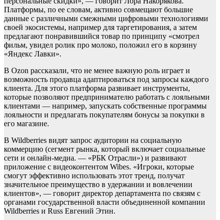
персональные скидки», — говорит Лора Накорякова.
Платформы, по ее словам, активно совмещают большие
данные с различными смежными цифровыми технологиями
своей экосистемы, например для таргетирования, а затем
предлагают понравившийся товар по принципу «смотрел
фильм, увидел ролик про молоко, положил его в корзину
«Яндекс Лавки».
В Ozon рассказали, что не менее важную роль играет и
возможность продавца адаптироваться под запросы каждого
клиента. Для этого платформа развивает инструменты,
которые позволяют предпринимателю работать с лояльными
клиентами — например, запускать собственные программы
лояльности и предлагать покупателям бонусы за покупки в
его магазине.
В Wildberries видят запрос аудитории на социальную
коммерцию (сегмент рынка, который включает социальные
сети и онлайн-медиа. — «РБК Отрасли») и развивают
приложение с видеоконтентом Wibes. «Игроки, которые
смогут эффективно использовать этот тренд, получат
значительное преимущество в удержании и вовлечении
клиентов», — говорит директор департамента по связям с
органами государственной власти объединенной компании
Wildberries и Russ Евгений Этин.