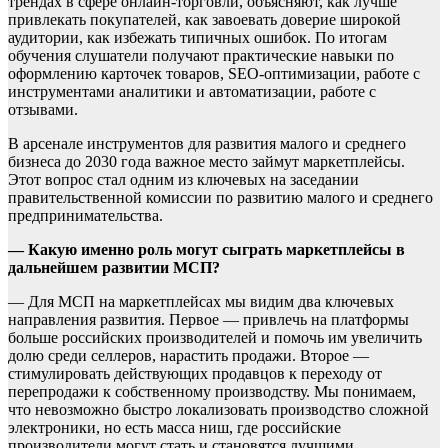
трендах в сфере онлайн-торговли, объясняют, как лучше
привлекать покупателей, как завоевать доверие широкой
аудитории, как избежать типичных ошибок. По итогам
обучения слушатели получают практические навыки по
оформлению карточек товаров, SEO-оптимизации, работе с
инструментами аналитики и автоматизации, работе с
отзывами.
В арсенале инструментов для развития малого и среднего
бизнеса до 2030 года важное место займут маркетплейсы.
Этот вопрос стал одним из ключевых на заседании
правительственной комиссии по развитию малого и среднего
предпринимательства.
— Какую именно роль могут сыграть маркетплейсы в
дальнейшем развитии МСП?
— Для МСП на маркетплейсах мы видим два ключевых
направления развития. Первое — привлечь на платформы
больше российских производителей и помочь им увеличить
долю среди селлеров, нарастить продажи. Второе —
стимулировать действующих продавцов к переходу от
перепродажи к собственному производству. Мы понимаем,
что невозможно быстро локализовать производство сложной
электроники, но есть масса ниш, где российские
производители могут стать и становятся лучшими.