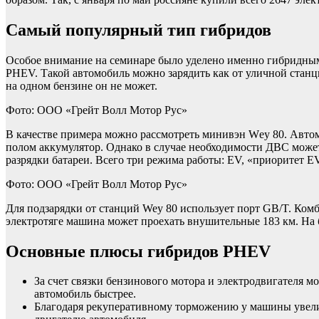
Самый популярный тип гибридов
Особое внимание на семинаре было уделено именно гибридным а
PHEV. Такой автомобиль можно зарядить как от уличной станци
на одном бензине он не может.
Фото: ООО «Грейт Волл Мотор Рус»
В качестве примера можно рассмотреть минивэн Wеy 80. Авто
полом аккумулятор. Однако в случае необходимости ДВС может
разрядки батареи. Всего три режима работы: EV, «приоритет E
Фото: ООО «Грейт Волл Мотор Рус»
Для подзарядки от станций Wey 80 использует порт GB/T. Комб
электротяге машина может проехать внушительные 183 км. На б
Основные плюсы гибридов PHEV
За счет связки бензинового мотора и электродвигателя
автомобиль быстрее.
Благодаря рекуперативному торможению у машины увелич