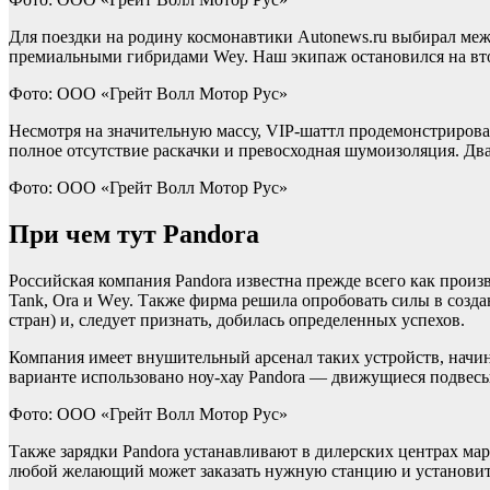
Для поездки на родину космонавтики Autonews.ru выбирал межд
премиальными гибридами Wey. Наш экипаж остановился на вт
Фото: ООО «Грейт Волл Мотор Рус»
Несмотря на значительную массу, VIP-шаттл продемонстрировал
полное отсутствие раскачки и превосходная шумоизоляция. Два
Фото: ООО «Грейт Волл Мотор Рус»
При чем тут Pandora
Российская компания Pandora известна прежде всего как произ
Tank, Ora и Wеy. Также фирма решила опробовать силы в созд
стран) и, следует признать, добилась определенных успехов.
Компания имеет внушительный арсенал таких устройств, начи
варианте использовано ноу-хау Pandora — движущиеся подвесы
Фото: ООО «Грейт Волл Мотор Рус»
Также зарядки Pandora устанавливают в дилерских центрах ма
любой желающий может заказать нужную станцию и установить