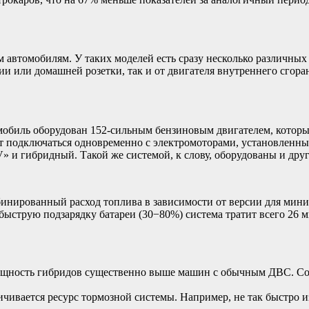
втомобилям. У таких моделей есть сразу несколько различных ти
и или домашней розетки, так и от двигателя внутреннего сгора
мобиль оборудован 152-сильным бензиновым двигателем, которы
 подключаться одновременно с электромоторами, установленными
V» и гибридный. Такой же системой, к слову, оборудованы и дру
инированный расход топлива в зависимости от версии для минивэ
ыструю подзарядку батареи (30−80%) система тратит всего 26 ми
 мощность гибридов существенно выше машин с обычным ДВС. Со
ивается ресурс тормозной системы. Например, не так быстро из