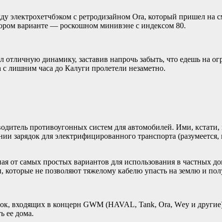
у электрохетчбэком с ретродизайном Ora, который пришел на сме
ором варианте — роскошном минивэне с индексом 80.
 отличную динамику, заставив напрочь забыть, что едешь на ог
 с лишним часа до Калуги пролетели незаметно.
водитель противоугонных систем для автомобилей. Ими, кстати,
ании зарядок для электрифицированного транспорта (разумеется
ная от самых простых вариантов для использования в частных 
, которые не позволяют тяжелому кабелю упасть на землю и по
рок, входящих в концерн GWM (HAVAL, Tank, Ora, Wеy и другие)
 ее дома.