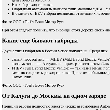
двигателю автомобиля.
Низкий расход топлива.
Гибридный автомобиль намного тише машины с ДВС. У н
В отличие от BEV гибрид независим от внешних источни
Фото: ООО «Грейт Волл Мотор Рус»
При этом следует помнить, что гибриды стоят дороже своих а
Какие еще бывают гибриды
Другие типы гибридов в России менее популярны. Среди них:
самый простой вид — MHEV (Mild Hybrid Electric Vehicle
экономя топливо. Актуальный пример такого автомобиля 
FHEV (Full Hybrid Electric Vehicle) — так называемый п
заметно сократить расход топлива. При этом небольшое 
Toyota Prius.
Фото: ООО «Грейт Волл Мотор Рус»
От Калуги до Москвы на одном заряде
Принцип работы полностью электрических автомобилей Autonew