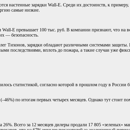
тся настенные зарядки Wall-E. Среди их достоинств, к примеру
ергию самые низкие.
и Wall-E превышает 100 тыс. руб. В компании признают, что на
их — безопасность.
лег Тихонов, зарядки обладают различными системами защиты. 
ными последствиями, вплоть до пожара, а такие случаи уже фикс
илось статистикой, согласно которой в прошлом году в России 
 (–46%) по итогам первых четырех месяцев. Однако тут стоит п
с на 26%. Всего за 12 месяцев дилеры продали 17 805 «зеленых»
ктрокаров, что на 67% меньше показателей за аналогичный перио