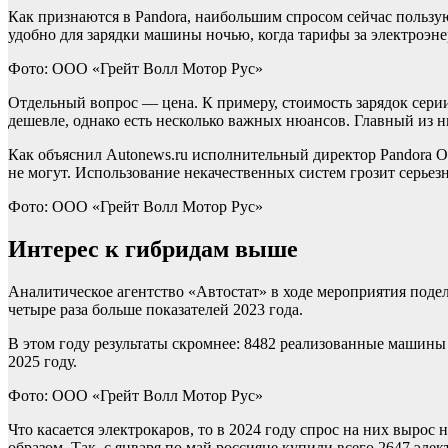
Как признаются в Pandora, наибольшим спросом сейчас пользую
удобно для зарядки машины ночью, когда тарифы за электроэн
Фото: ООО «Грейт Волл Мотор Рус»
Отдельный вопрос — цена. К примеру, стоимость зарядок сери
дешевле, однако есть несколько важных нюансов. Главный из н
Как объяснил Autonews.ru исполнительный директор Pandora О
не могут. Использование некачественных систем грозит серьез
Фото: ООО «Грейт Волл Мотор Рус»
Интерес к гибридам выше
Аналитическое агентство «Автостат» в ходе мероприятия подел
четыре раза больше показателей 2023 года.
В этом году результаты скромнее: 8482 реализованные машины
2025 году.
Фото: ООО «Грейт Волл Мотор Рус»
Что касается электрокаров, то в 2024 году спрос на них выро
образом. Так, с января по май россияне купили всего 2647 эле