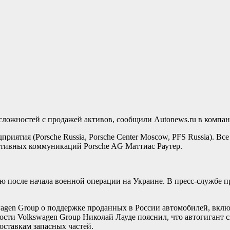
сложностей с продажей активов, сообщили Autonews.ru в компан
риятия (Porsche Russia, Porsche Center Moscow, PFS Russia). В
ативных коммуникаций Porsche AG Маттиас Раутер.
 после начала военной операции на Украине. В пресс-службе п
wagen Group о поддержке проданных в России автомобилей, включ
сти Volkswagen Group Николай Лауде пояснил, что автогигант сн
ставкам запасных частей.