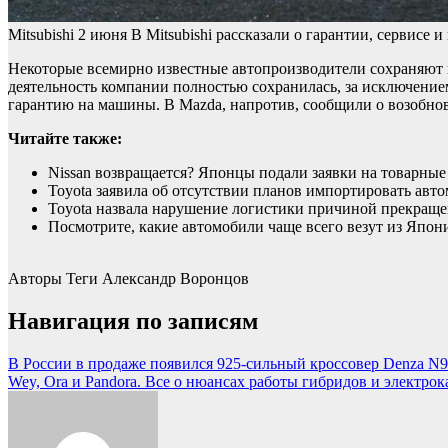
Mitsubishi
2 июня
В Mitsubishi рассказали о гарантии, сервисе 
Некоторые всемирно известные автопроизводители сохраняют 
деятельность компании полностью сохранилась, за исключением
гарантию на машины. В Mazda, напротив, сообщили о возобно
Читайте также:
Nissan возвращается? Японцы подали заявки на товарные
Toyota заявила об отсутствии планов импортировать авт
Toyota назвала нарушение логистики причиной прекраще
Посмотрите, какие автомобили чаще всего везут из Япон
Авторы Теги
Александр Воронцов
Навигация по записям
В России в продаже появился 925-сильный кроссовер Denza N9.
Wey, Ora и Pandora. Все о нюансах работы гибридов и электрок