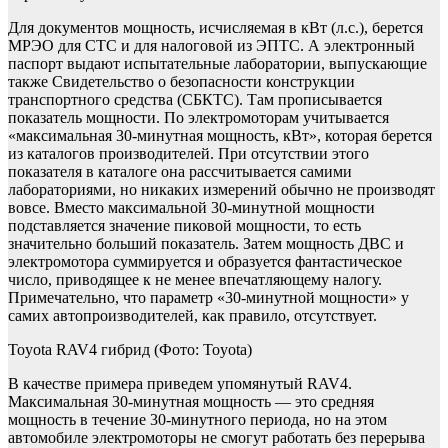
Для документов мощность, исчисляемая в кВт (л.с.), берется
МРЭО для СТС и для налоговой из ЭПТС. А электронный
паспорт выдают испытательные лаборатории, выпускающие
также Свидетельство о безопасности конструкции
транспортного средства (СБКТС). Там прописывается
показатель мощности. По электромоторам учитывается
«максимальная 30-минутная мощность, кВт», которая берется
из каталогов производителей. При отсутствии этого
показателя в каталоге она рассчитывается самими
лабораториями, но никаких измерений обычно не производят
вовсе. Вместо максимальной 30-минутной мощности
подставляется значение пиковой мощности, то есть
значительно больший показатель. Затем мощность ДВС и
электромотора суммируется и образуется фантастическое
число, приводящее к не менее впечатляющему налогу.
Примечательно, что параметр «30-минутной мощности» у
самих автопроизводителей, как правило, отсутствует.
Toyota RAV4 гибрид
(Фото: Toyota)
В качестве примера приведем упомянутый RAV4.
Максимальная 30-минутная мощность — это средняя
мощность в течение 30-минутного периода, но на этом
автомобиле электромоторы не смогут работать без перерыва