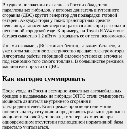
В худшем положении оказались в России обладатели
параллельных гибридов, у которых двигатель внутреннего
сгорания (ДВС) крутит генератор для подзарядки тяговой
батареи. Аккумуляторы у таких транспортных средств
невелики, а запасенная энергия тратится лишь при разгонах и
неспешной городской езде. К примеру, на Toyota RAV4 стоит
батарея емкостью 1,2 кВт•ч, а зарядить ее от сети невозможно.
Иными словами, ДВС сжигает бензин, заряжает батарею, и
уже потом запасенное электричество вращает электромоторы.
Алгоритмы работы гибридной силовой установки заточены
под экономию того самого топлива. В большинстве режимов
машина едет просто от ДВС.
Как выгодно суммировать
После ухода из России всемирно известных автомобильных
брендов в выдаваемых на гибриды ЭПТС стали суммировать
мощность двигателя внутреннего сгорания и
электродвигателей. Если прежде производители могли
повлиять на эту ситуацию и предоставить реальные данные о
мощности силовой установки, то теперь их мнение при
одновременном отсутствии полноценной нормативной базы
перестало учитываться.