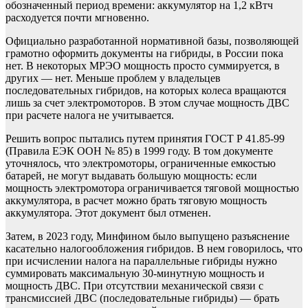
обозначенный период времени: аккумулятор на 1,2 кВтч
расходуется почти мгновенно.
Официально разработанной нормативной базы, позволяющей
грамотно оформить документы на гибриды, в России пока
нет. В некоторых МРЭО мощность просто суммируется, в
других — нет. Меньше проблем у владельцев
последовательных гибридов, на которых колеса вращаются
лишь за счет электромоторов. В этом случае мощность ДВС
при расчете налога не учитывается.
Решить вопрос пытались путем принятия ГОСТ Р 41.85-99
(Правила ЕЭК ООН № 85) в 1999 году. В том документе
уточнялось, что электромоторы, ограниченные емкостью
батарей, не могут выдавать большую мощность: если
мощность электромотора ограничивается тяговой мощностью
аккумулятора, в расчет можно брать тяговую мощность
аккумулятора. Этот документ был отменен.
Затем, в 2023 году, Минфином было выпущено разъяснение
касательно налогообложения гибридов. В нем говорилось, что
при исчислении налога на параллельные гибриды нужно
суммировать максимальную 30-минутную мощность и
мощность ДВС. При отсутствии механической связи с
трансмиссией ДВС (последовательные гибриды) — брать