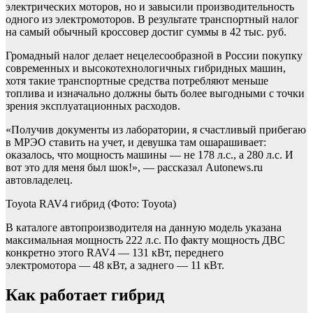
электрических моторов, но и завысили производительность
одного из электромоторов. В результате транспортный налог
на самый обычный кроссовер достиг суммы в 42 тыс. руб.
Громадный налог делает нецелесообразной в России покупку
современных и высокотехнологичных гибридных машин,
хотя такие транспортные средства потребляют меньше
топлива и изначально должны быть более выгодными с точки
зрения эксплуатационных расходов.
«Получив документы из лаборатории, я счастливый прибегаю
в МРЭО ставить на учет, и девушка там ошарашивает:
оказалось, что мощность машины — не 178 л.с., а 280 л.с. И
вот это для меня был шок!», — рассказал Autonews.ru
автовладелец.
Toyota RAV4 гибрид
(Фото: Toyota)
В каталоге автопроизводителя на данную модель указана
максимальная мощность 222 л.с. По факту мощность ДВС
конкретно этого RAV4 — 131 кВт, переднего
электромотора — 48 кВт, а заднего — 11 кВт.
Как работает гибрид