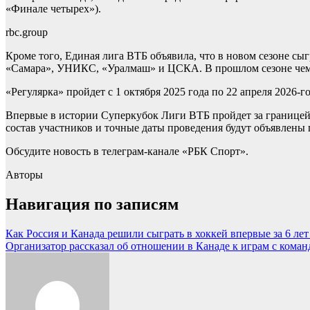
«Финале четырех»).
rbc.group
Кроме того, Единая лига ВТБ объявила, что в новом сезоне 
«Самара», УНИКС, «Уралмаш» и ЦСКА. В прошлом сезоне че
«Регулярка» пройдет с 1 октября 2025 года по 22 апреля 2026-г
Впервые в истории Суперкубок Лиги ВТБ пройдет за границей 
состав участников и точные даты проведения будут объявлены 
Обсудите новость в телеграм-канале «РБК Спорт».
Авторы
Навигация по записям
Как Россия и Канада решили сыграть в хоккей впервые за 6 лет 
Организатор рассказал об отношении в Канаде к играм с команд