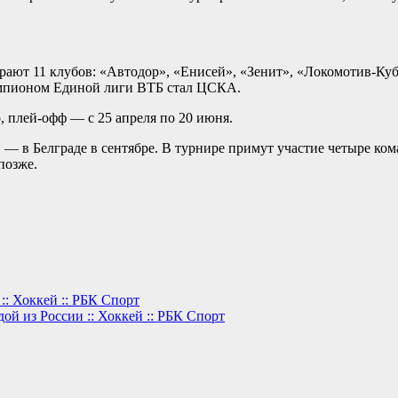
сыграют 11 клубов: «Автодор», «Енисей», «Зенит», «Локомоти
мпионом Единой лиги ВТБ стал ЦСКА.
о, плей-офф — с 25 апреля по 20 июня.
— в Белграде в сентябре. В турнире примут участие четыре ко
позже.
:: Хоккей :: РБК Спорт
ой из России :: Хоккей :: РБК Спорт