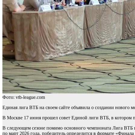
Фото: vtb-league.com
Единая лига ВТБ на своем сайте объявила о создании нового 
В Москве 17 июня прошел совет Единой лиги ВТБ, в котором п
В следующем сезоне помимо основного чемпионата Лига ВТБ пр
по март 2026 года, победитель определится в формате «Финала 