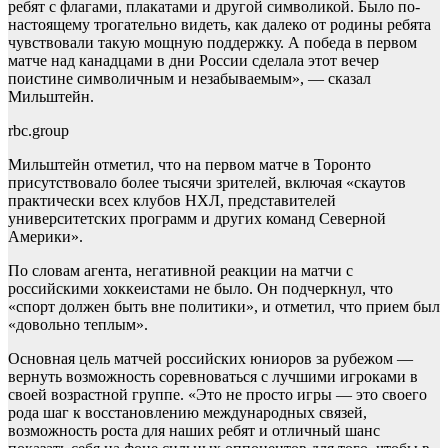
ребят с флагами, плакатами и другой символикой. Было по-
настоящему трогательно видеть, как далеко от родины ребята
чувствовали такую мощную поддержку. А победа в первом
матче над канадцами в дни России сделала этот вечер
поистине символичным и незабываемым», — сказал
Мильштейн.
rbc.group
Мильштейн отметил, что на первом матче в Торонто
присутствовало более тысячи зрителей, включая «скаутов
практически всех клубов НХЛ, представителей
университетских программ и других команд Северной
Америки».
По словам агента, негативной реакции на матчи с
российскими хоккеистами не было. Он подчеркнул, что
«спорт должен быть вне политики», и отметил, что прием был
«довольно теплым».
Основная цель матчей российских юниоров за рубежом —
вернуть возможность соревноваться с лучшими игроками в
своей возрастной группе. «Это не просто игры — это своего
рода шаг к восстановлению международных связей,
возможность роста для наших ребят и отличный шанс