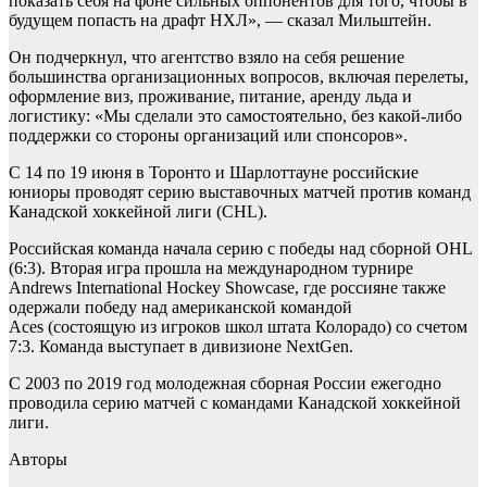
показать себя на фоне сильных оппонентов для того, чтобы в
будущем попасть на драфт НХЛ», — сказал Мильштейн.
Он подчеркнул, что агентство взяло на себя решение
большинства организационных вопросов, включая перелеты,
оформление виз, проживание, питание, аренду льда и
логистику: «Мы сделали это самостоятельно, без какой-либо
поддержки со стороны организаций или спонсоров».
С 14 по 19 июня в Торонто и Шарлоттауне российские
юниоры проводят серию выставочных матчей против команд
Канадской хоккейной лиги (CHL).
Российская команда начала серию с победы над сборной OHL
(6:3). Вторая игра прошла на международном турнире
Andrews International Hockey Showcase, где россияне также
одержали победу над американской командой
Aces (состоящую из игроков школ штата Колорадо) со счетом
7:3. Команда выступает в дивизионе NextGen.
С 2003 по 2019 год молодежная сборная России ежегодно
проводила серию матчей с командами Канадской хоккейной
лиги.
Авторы