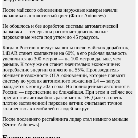
После майского обновления наружные камеры начали
окрашивать в золотистый цвет
(Фото: Autonews)
Не обошлось и без доработок системы автоматической
парковки — теперь она распознает диагональные
парковочные места под углом до 45 градусов.
Когда в Россию приедут машины после майских доработок,
LiDAR станет компактнее на 60%, а его рабочая дальность
увеличится до 300 метров — на 100 метров дальше, чем
раньше. К тому же он станет значительно экономичнее:
потребление энергии снижено на 55%. Производитель
обещает возможность OTA-обновлений, которые повысят
систему до уровня автономного вождения L4 — запуск
ожидается к концу 2025 года. Но полноценный автопилот в
России — перспектива не ближайшая. При этом и сейчас все
препятствия автомобиль различает на 5+. Даже на очень
плотно заставленной парковке датчик считывает точное
количество автомобилей и людей вокруг.
После последнего рестайлинга лидар стал немного меньше
(Фото: Autonews)
Ездовые повадки