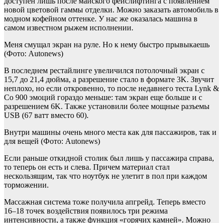
доступен лишь после майского фейслифтинга с появлением
новой цветовой гаммы отделки. Можно заказать автомобиль в
модном кофейном оттенке. У нас же оказалась машина в
самом известном рыжем исполнении.
Меня смущал экран на руле. Но к нему быстро прывыкаешь
(Фото: Autonews)
В последнем рестайлинге увеличился потолочный экран с
15,7 до 21,4 дюйма, а разрешение стало в формате 3K. Звучит
неплохо, но если откровенно, то после недавнего теста Lynk &
Co 900 эмоций гораздо меньше: там экран еще больше и с
разрешением 6K. Также установили более мощные разъемы
USB (67 ватт вместо 60).
Внутри машины очень много места как для пассажиров, так и
для вещей
(Фото: Autonews)
Если раньше откидной столик был лишь у пассажира справа,
то теперь он есть и слева. Причем материал стал
нескользящим, так что ноутбук не улетит в пол при каждом
торможении.
Массажная система тоже получила апгрейд. Теперь вместо
16–18 точек воздействия появилось три режима
интенсивности, а также функция «горячих камней». Можно