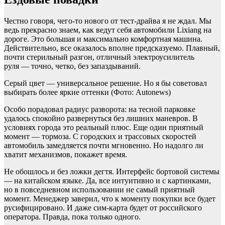
Честно говоря, чего-то нового от тест-драйва я не ждал. Мы
ведь прекрасно знаем, как ведут себя автомобили Lixiang на
дороге. Это большая и максимально комфортная машина.
Действительно, все оказалось вполне предсказуемо. Плавный,
почти стерильный разгон, отличный электроусилитель
руля — точно, четко, без запаздываний.
Серый цвет — универсальное решение. Но я бы советовал
выбирать более яркие оттенки
(Фото: Autonews)
Особо порадовал радиус разворота: на тесной парковке
удалось спокойно развернуться без лишних маневров. В
условиях города это реальный плюс. Еще один приятный
момент — тормоза. С городских и трассовых скоростей
автомобиль замедляется почти мгновенно. Но надолго ли
хватит механизмов, покажет время.
Не обошлось и без ложки дегтя. Интерфейс бортовой системы
— на китайском языке. Да, все интуитивно и с картинками,
но в повседневном использовании не самый приятный
момент. Менеджер заверил, что к моменту покупки все будет
русифицировано. И даже сим-карта будет от российского
оператора. Правда, пока только одного.