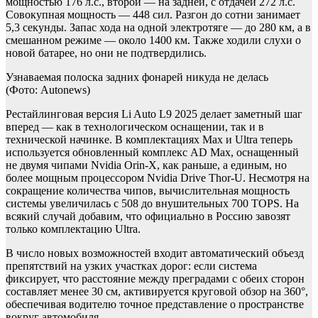
мощностью 176 л.с., второй — на задней, с отдачей 272 л.с.
Совокупная мощность — 448 сил. Разгон до сотни занимает
5,3 секунды. Запас хода на одной электротяге — до 280 км, а в
смешанном режиме — около 1400 км. Также ходили слухи о
новой батарее, но они не подтвердились.
Узнаваемая полоска задних фонарей никуда не делась
(Фото: Autonews)
Рестайлинговая версия Li Auto L9 2025 делает заметный шаг
вперед — как в технологическом оснащении, так и в
технической начинке. В комплектациях Max и Ultra теперь
используется обновленный комплекс AD Max, оснащенный
не двумя чипами Nvidia Orin-X, как раньше, а единым, но
более мощным процессором Nvidia Drive Thor-U. Несмотря на
сокращение количества чипов, вычислительная мощность
системы увеличилась с 508 до внушительных 700 TOPS. На
всякий случай добавим, что официально в Россию завозят
только комплектацию Ultra.
В число новых возможностей входит автоматический объезд
препятствий на узких участках дорог: если система
фиксирует, что расстояние между преградами с обеих сторон
составляет менее 30 см, активируется круговой обзор на 360°,
обеспечивая водителю точное представление о пространстве
вокруг автомобиля.