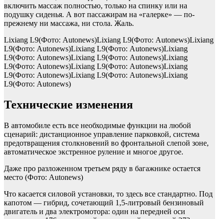
включить массаж полностью, только на спинку или на
подушку сиденья. А вот пассажирам на «галерке» — по-
прежнему ни массажа, ни стола. Жаль.
Lixiang L9(Фото: Autonews)Lixiang L9(Фото: Autonews)Lixiang
L9(Фото: Autonews)Lixiang L9(Фото: Autonews)Lixiang
L9(Фото: Autonews)Lixiang L9(Фото: Autonews)Lixiang
L9(Фото: Autonews)Lixiang L9(Фото: Autonews)Lixiang
L9(Фото: Autonews)Lixiang L9(Фото: Autonews)Lixiang
L9(Фото: Autonews)
Технические изменения
В автомобиле есть все необходимые функции на любой
сценарий: дистанционное управление парковкой, система
предотвращения столкновений во фронтальной слепой зоне,
автоматическое экстренное руление и многое другое.
Даже про разложенном третьем ряду в багажнике остается
место
(Фото: Autonews)
Что касается силовой установки, то здесь все стандартно. Под
капотом — гибрид, сочетающий 1,5-литровый бензиновый
двигатель и два электромотора: один на передней оси