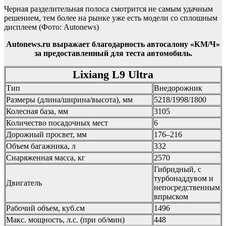
Черная разделительная полоса смотрится не самым удачным
решением, тем более на рынке уже есть модели со сплошным
дисплеем
(Фото: Autonews)
Autonews.ru выражает благодарность автосалону «КМ/Ч»
за предоставленный для теста автомобиль.
Lixiang L9 Ultra
Тип
Внедорожник
Размеры (длина/ширина/высота), мм
5218/1998/1800
Колесная база, мм
3105
Количество посадочных мест
6
Дорожный просвет, мм
176–216
Объем багажника, л
332
Снаряженная масса, кг
2570
Гибридный, с
турбонаддувом и
Двигатель
непосредственным
впрыском
Рабочий объем, куб.см
1496
Макс. мощность, л.с. (при об/мин)
448