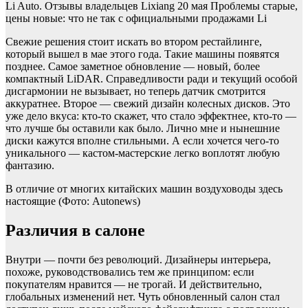
Li Auto. Отзывы владельцев
Lixiang
20 мая
Проблемы старые,
цены новые: что не так с официальными продажами Li
Свежие решения стоит искать во втором рестайлинге,
который вышел в мае этого года. Такие машины появятся
позднее. Самое заметное обновление — новый, более
компактный LiDAR. Справедливости ради и текущий особой
дисгармонии не вызывает, но теперь датчик смотрится
аккуратнее. Второе — свежий дизайн колесных дисков. Это
уже дело вкуса: кто-то скажет, что стало эффектнее, кто-то —
что лучше бы оставили как было. Лично мне и нынешние
диски кажутся вполне стильными. А если хочется чего-то
уникального — кастом-мастерские легко воплотят любую
фантазию.
В отличие от многих китайских машин воздуховоды здесь
настоящие
(Фото: Autonews)
Различия в салоне
Внутри — почти без революций. Дизайнеры интерьера,
похоже, руководствовались тем же принципом: если
покупателям нравится — не трогай. И действительно,
глобальных изменений нет. Чуть обновленный салон стал