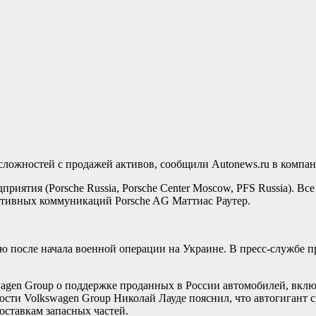
сложностей с продажей активов, сообщили Autonews.ru в компан
риятия (Porsche Russia, Porsche Center Moscow, PFS Russia). В
ативных коммуникаций Porsche AG Маттиас Раутер.
 после начала военной операции на Украине. В пресс-службе п
wagen Group о поддержке проданных в России автомобилей, включ
сти Volkswagen Group Николай Лауде пояснил, что автогигант сн
ставкам запасных частей.