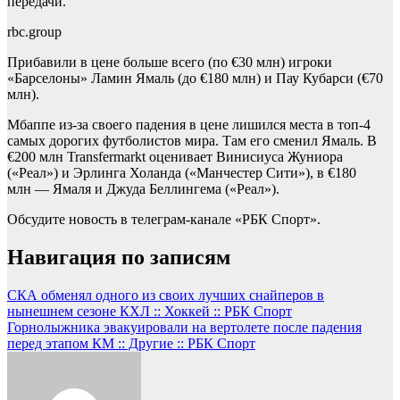
передачи.
rbc.group
Прибавили в цене больше всего (по €30 млн) игроки
«Барселоны» Ламин Ямаль (до €180 млн) и Пау Кубарси (€70
млн).
Мбаппе из-за своего падения в цене лишился места в топ-4
самых дорогих футболистов мира. Там его сменил Ямаль. В
€200 млн Transfermarkt оценивает Винисиуса Жуниора
(«Реал») и Эрлинга Холанда («Манчестер Сити»), в €180
млн — Ямаля и Джуда Беллингема («Реал»).
Обсудите новость в телеграм-канале «РБК Спорт».
Навигация по записям
СКА обменял одного из своих лучших снайперов в
нынешнем сезоне КХЛ :: Хоккей :: РБК Спорт
Горнолыжника эвакуировали на вертолете после падения
перед этапом КМ :: Другие :: РБК Спорт