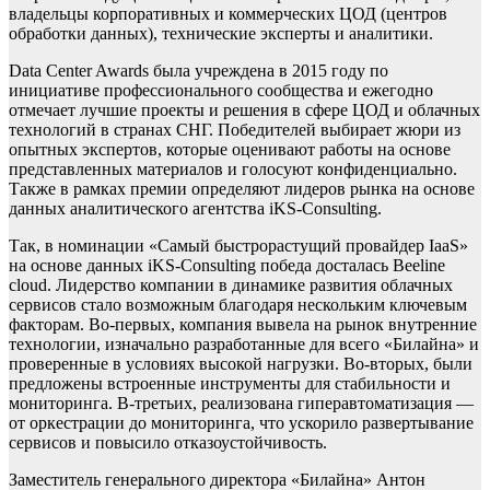
владельцы корпоративных и коммерческих ЦОД (центров
обработки данных), технические эксперты и аналитики.
Data Center Awards была учреждена в 2015 году по
инициативе профессионального сообщества и ежегодно
отмечает лучшие проекты и решения в сфере ЦОД и облачных
технологий в странах СНГ. Победителей выбирает жюри из
опытных экспертов, которые оценивают работы на основе
представленных материалов и голосуют конфиденциально.
Также в рамках премии определяют лидеров рынка на основе
данных аналитического агентства iKS-Consulting.
Так, в номинации «Самый быстрорастущий провайдер IaaS»
на основе данных iKS-Consulting победа досталась Beeline
cloud. Лидерство компании в динамике развития облачных
сервисов стало возможным благодаря нескольким ключевым
факторам. Во-первых, компания вывела на рынок внутренние
технологии, изначально разработанные для всего «Билайна» и
проверенные в условиях высокой нагрузки. Во-вторых, были
предложены встроенные инструменты для стабильности и
мониторинга. В-третьих, реализована гиперавтоматизация —
от оркестрации до мониторинга, что ускорило развертывание
сервисов и повысило отказоустойчивость.
Заместитель генерального директора «Билайна» Антон