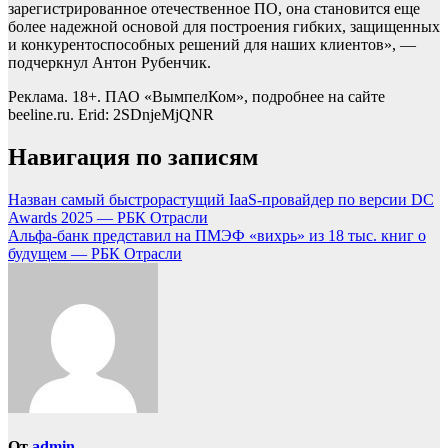
зарегистрированное отечественное ПО, она становится еще
более надежной основой для построения гибких, защищенных
и конкурентоспособных решений для наших клиентов», —
подчеркнул Антон Рубенчик.
Реклама. 18+. ПАО «ВымпелКом», подробнее на сайте
beeline.ru. Erid: 2SDnjeMjQNR
Навигация по записям
Назван самый быстрорастущий IaaS-провайдер по версии DC
Awards 2025 — РБК Отрасли
Альфа-банк представил на ПМЭФ «вихрь» из 18 тыс. книг о
будущем — РБК Отрасли
От
admin