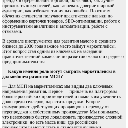
трендах в сфере онлайн-торговли, объясняют, как лучше
привлекать покупателей, как завоевать доверие широкой
аудитории, как избежать типичных ошибок. По итогам
обучения слушатели получают практические навыки по
оформлению карточек товаров, SEO-оптимизации, работе с
инструментами аналитики и автоматизации, работе с
отзывами.
В арсенале инструментов для развития малого и среднего
бизнеса до 2030 года важное место займут маркетплейсы.
Этот вопрос стал одним из ключевых на заседании
правительственной комиссии по развитию малого и среднего
предпринимательства.
— Какую именно роль могут сыграть маркетплейсы в
дальнейшем развитии МСП?
— Для МСП на маркетплейсах мы видим два ключевых
направления развития. Первое — привлечь на платформы
больше российских производителей и помочь им увеличить
долю среди селлеров, нарастить продажи. Второе —
стимулировать действующих продавцов к переходу от
перепродажи к собственному производству. Мы понимаем,
что невозможно быстро локализовать производство сложной
электроники, но есть масса ниш, где российские
производители могут стать и становятся лучшими.