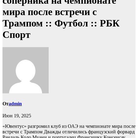
соперника на чемпионате
мира после встречи с
Трампом :: Футбол :: РБК
Спорт
От
admin
Июн 19, 2025
«Ювентус» разгромил клуб из ОАЭ на чемпионате мира после
встречи с Трампом
Дважды отличились французский форвард
Рандаль Коло Муани и португалец Франсишку Консеисау.