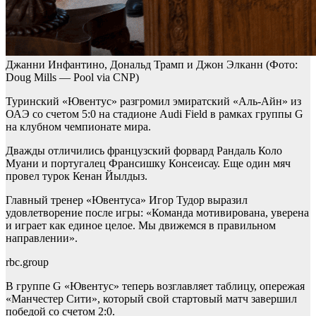
Джанни Инфантино, Дональд Трамп и Джон Элканн
(Фото:
Doug Mills — Pool via CNP)
Туринский «Ювентус» разгромил эмиратский «Аль-Айн» из
ОАЭ со счетом 5:0 на стадионе Audi Field в рамках группы G
на клубном чемпионате мира.
Дважды отличились французский форвард Рандаль Коло
Муани и португалец Франсишку Консеисау. Еще один мяч
провел турок Кенан Йылдыз.
Главный тренер «Ювентуса» Игор Тудор выразил
удовлетворение после игры: «Команда мотивирована, уверена
и играет как единое целое. Мы движемся в правильном
направлении».
rbc.group
В группе G «Ювентус» теперь возглавляет таблицу, опережая
«Манчестер Сити», который свой стартовый матч завершил
победой со счетом 2:0.