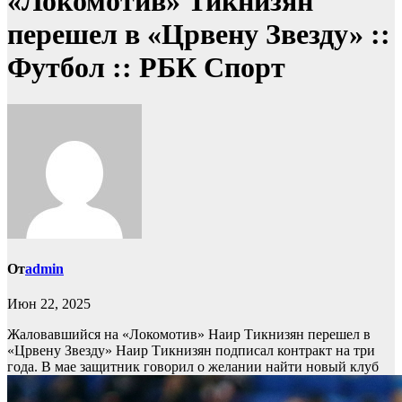
«Локомотив» Тикнизян
перешел в «Црвену Звезду» ::
Футбол :: РБК Спорт
От
admin
Июн 22, 2025
Жаловавшийся на «Локомотив» Наир Тикнизян перешел в
«Црвену Звезду»
Наир Тикнизян подписал контракт на три
года. В мае защитник говорил о желании найти новый клуб