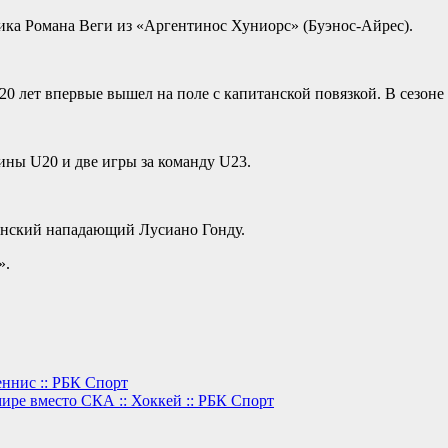
ика Романа Веги из «Аргентинос Хуниорс» (Буэнос-Айрес).
20 лет впервые вышел на поле с капитанской повязкой. В сезоне 
ины U20 и две игры за команду U23.
тинский нападающий Лусиано Гонду.
».
еннис :: РБК Спорт
ире вместо СКА :: Хоккей :: РБК Спорт