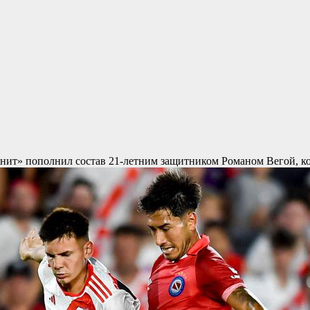
нит» пополнил состав 21-летним защитником Романом Вегой, ко