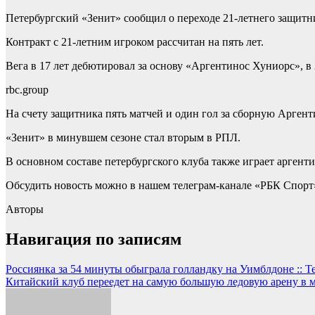
Петербургский «Зенит» сообщил о переходе 21-летнего защитн
Контракт с 21-летним игроком рассчитан на пять лет.
Вега в 17 лет дебютировал за основу «Аргентинос Хуниорс», в 
rbc.group
На счету защитника пять матчей и один гол за сборную Аргент
«Зенит» в минувшем сезоне стал вторым в РПЛ.
В основном составе петербургского клуба также играет арген
Обсудить новость можно в нашем телеграм-канале «РБК Спорт
Авторы
Навигация по записям
Россиянка за 54 минуты обыграла голландку на Уимблдоне :: Т
Китайский клуб переедет на самую большую ледовую арену в м