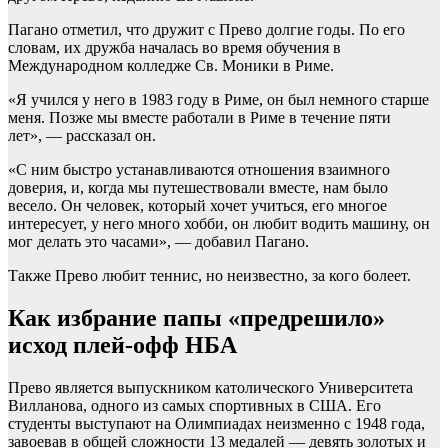
Пагано отметил, что дружит с Прево долгие годы. По его
словам, их дружба началась во время обучения в
Международном колледже Св. Моники в Риме.
«Я учился у него в 1983 году в Риме, он был немного старше
меня. Позже мы вместе работали в Риме в течение пяти
лет», — рассказал он.
«С ним быстро устанавливаются отношения взаимного
доверия, и, когда мы путешествовали вместе, нам было
весело. Он человек, который хочет учиться, его многое
интересует, у него много хобби, он любит водить машину, он
мог делать это часами», — добавил Пагано.
Также Прево любит теннис, но неизвестно, за кого болеет.
Как избрание папы «предрешило»
исход плей-офф НБА
Прево является выпускником католического Университета
Вилланова, одного из самых спортивных в США. Его
студенты выступают на Олимпиадах неизменно с 1948 года,
завоевав в общей сложности 13 медалей — девять золотых и