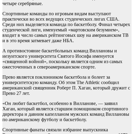
четыре серебряные.
Спортивные команды по игровым видам выступают
практически во всех ведущих студенческих лигах США.
Среди них выделяется команда по баскетболу. Финал четырех
студенческой лиги, именуемый «мартовским безумием»,
входит в число самых рейтинговых шоу на американском ТВ
и в это время затмевает даже НБА.
А противостояние баскетбольных команд Виллановы и
иезуитского университета Святого Иосифа именуется
«священной войной», поскольку является одним из самых
ожесточенных в североамериканском спорте.
Прево является поклонником баскетбола и болеет за
университетскую команду. Об этом The Athletic сообщил
американский священник Роберт П. Хаган, который дружит с
Прево 27 лет.
«Он любит баскетбол, особенно в Вилланове, — заявил
Хаган, который является старшим помощником спортивного
директора и давним капелланом мужских команд Виллановы
по американскому футболу и баскетболу.
Спортивные фанаты связали избрание выпускника