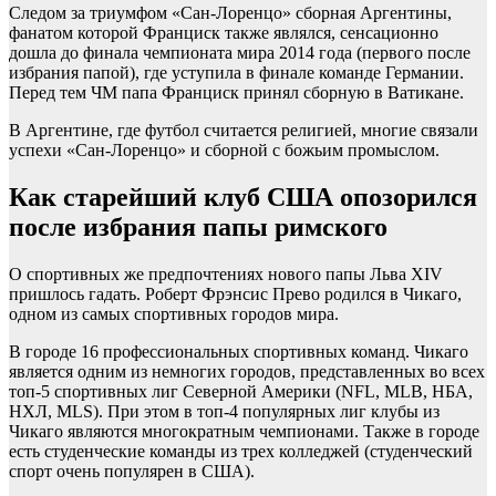
Следом за триумфом «Сан-Лоренцо» сборная Аргентины,
фанатом которой Франциск также являлся, сенсационно
дошла до финала чемпионата мира 2014 года (первого после
избрания папой), где уступила в финале команде Германии.
Перед тем ЧМ папа Франциск принял сборную в Ватикане.
В Аргентине, где футбол считается религией, многие связали
успехи «Сан-Лоренцо» и сборной с божьим промыслом.
Как старейший клуб США опозорился
после избрания папы римского
О спортивных же предпочтениях нового папы Льва XIV
пришлось гадать. Роберт Фрэнсис Прево родился в Чикаго,
одном из самых спортивных городов мира.
В городе 16 профессиональных спортивных команд. Чикаго
является одним из немногих городов, представленных во всех
топ-5 спортивных лиг Северной Америки (NFL, MLB, НБА,
НХЛ, MLS). При этом в топ-4 популярных лиг клубы из
Чикаго являются многократным чемпионами. Также в городе
есть студенческие команды из трех колледжей (студенческий
спорт очень популярен в США).