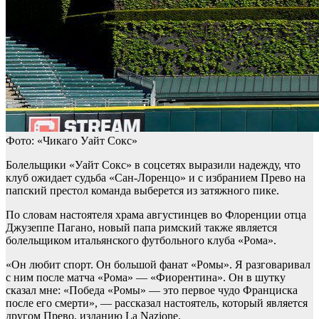
Фото: «Чикаго Уайт Сокс»
Болельщики «Уайт Сокс» в соцсетях выразили надежду, что
клуб ожидает судьба «Сан-Лоренцо» и с избранием Прево на
папский престол команда выберется из затяжного пике.
По словам настоятеля храма августинцев во Флоренции отца
Джузеппе Пагано, новый папа римский также является
болельщиком итальянского футбольного клуба «Рома».
«Он любит спорт. Он большой фанат «Ромы». Я разговаривал
с ним после матча «Рома» — «Фиорентина». Он в шутку
сказал мне: «Победа «Ромы» — это первое чудо Франциска
после его смерти», — рассказал настоятель, который является
другом Прево, изданию La Nazione.