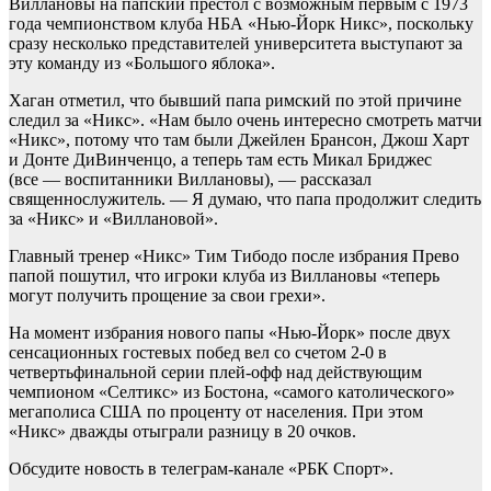
Виллановы на папский престол с возможным первым с 1973
года чемпионством клуба НБА «Нью-Йорк Никс», поскольку
сразу несколько представителей университета выступают за
эту команду из «Большого яблока».
Хаган отметил, что бывший папа римский по этой причине
следил за «Никс». «Нам было очень интересно смотреть матчи
«Никс», потому что там были Джейлен Брансон, Джош Харт
и Донте ДиВинченцо, а теперь там есть Микал Бриджес
(все — воспитанники Виллановы), — рассказал
священнослужитель. — Я думаю, что папа продолжит следить
за «Никс» и «Виллановой».
Главный тренер «Никс» Тим Тибодо после избрания Прево
папой пошутил, что игроки клуба из Виллановы «теперь
могут получить прощение за свои грехи».
На момент избрания нового папы «Нью-Йорк» после двух
сенсационных гостевых побед вел со счетом 2-0 в
четвертьфинальной серии плей-офф над действующим
чемпионом «Селтикс» из Бостона, «самого католического»
мегаполиса США по проценту от населения. При этом
«Никс» дважды отыграли разницу в 20 очков.
Обсудите новость в телеграм-канале «РБК Спорт».