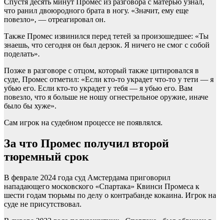
Спустя десять минут Промес из разговора с матерью узнал,
что ранил двоюродного брата в ногу. «Значит, ему еще
повезло», — отреагировал он.
Также Промес извинился перед тетей за произошедшее: «Ты
знаешь, что сегодня он был дерзок. Я ничего не смог с собой
поделать».
Позже в разговоре с отцом, который также цитировался в
суде, Промес отметил: «Если кто-то украдет что-то у тети — я
убью его. Если кто-то украдет у тебя — я убью его. Вам
повезло, что я больше не ношу огнестрельное оружие, иначе
было бы хуже».
Сам игрок на судебном процессе не появлялся.
За что Промес получил второй
тюремный срок
В феврале 2024 года суд Амстердама приговорил
нападающего московского «Спартака» Квинси Промеса к
шести годам тюрьмы по делу о контрабанде кокаина. Игрок на
суде не присутствовал.