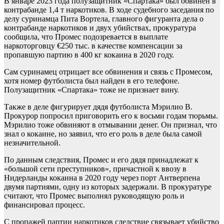
В январе 2023 года полузащитник «Спартака» был обвинен в
контрабанде 1,4 т наркотиков. В ходе судебного заседания по
делу суринамца Пита Вортела, главного фигуранта дела о
контрабанде наркотиков и двух убийствах, прокуратура
сообщила, что Промес подозревается в выплате
наркоторговцу €250 тыс. в качестве компенсации за
пропавшую партию в 400 кг кокаина в 2020 году.
Сам суринамец отрицает все обвинения и связь с Промесом,
хотя номер футболиста был найден в его телефоне.
Полузащитник «Спартака» тоже не признает вину.
Также в деле фигурирует дядя футболиста Мэрилио В.
Прокурор попросил приговорить его к восьми годам тюрьмы.
Мэрилио тоже обвиняют в отмывании денег. Он признал, что
знал о кокаине, но заявил, что его роль в деле была самой
незначительной.
По данным следствия, Промес и его дядя принадлежат к
«большой сети преступников», причастной к ввозу в
Нидерланды кокаина в 2020 году через порт Антверпена
двумя партиями, одну из которых задержали. В прокуратуре
считают, что Промес выполнял руководящую роль и
финансировал процесс.
С пропажей партии наркотиков следствие связывает убийство