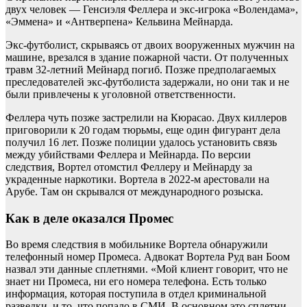
двух человек — Генсиэля Феллера и экс-игрока «Волендама»,
«Эммена» и «Антверпена» Кельвина Мейнарда.
Экс-футболист, скрываясь от двоих вооруженных мужчин на
машине, врезался в здание пожарной части. От полученных
травм 32-летний Мейнард погиб. Позже предполагаемых
преследователей экс-футболиста задержали, но они так и не
были привлечены к уголовной ответственности.
Феллера чуть позже застрелили на Кюрасао. Двух киллеров
приговорили к 20 годам тюрьмы, еще один фигурант дела
получил 16 лет. Позже полиции удалось установить связь
между убийствами Феллера и Мейнарда. По версии
следствия, Вортел отомстил Феллеру и Мейнарду за
украденные наркотики. Вортела в 2022-м арестовали на
Арубе. Там он скрывался от международного розыска.
Как в деле оказался Промес
Во время следствия в мобильнике Вортела обнаружили
телефонный номер Промеса. Адвокат Вортела Руд ван Боом
назвал эти данные сплетнями. «Мой клиент говорит, что не
знает ни Промеса, ни его номера телефона. Есть только
информация, которая поступила в отдел криминальной
разведки, и то, что попало в СМИ. В основном это сплетни,