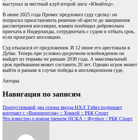
выступал за местный клуб второй лиги «Юнайтед».
В июне 2025 года Промес предложил суду сделку: он
попросил приостановить решение об аресте до завершения
рассмотрения апелляции, взамен пообещал добровольно
приехать в Нидерланды, сотрудничать с судом и отбыть срок,
если проиграет апелляцию.
Суд отказался от предложения. И 12 июне его арестовали в
Дубае. Теперь при условно-досрочном освобождении он
выйдет из тюрьмы не раньше 2030 года. А максимальный
срок пребывания может составить 20 лет. Однако игрок может
выйти и раньше в случае победы в апелляционном суде.
Авторы
Навигация по записям
Пропустивший два сезона звезда НХЛ Тэйвз подпишет
контракт с «Виннипегом» :: Хоккей :: РБК Спорт
Что известно о новом тренере ЦСКА :: Футбол :: РБК Спорт