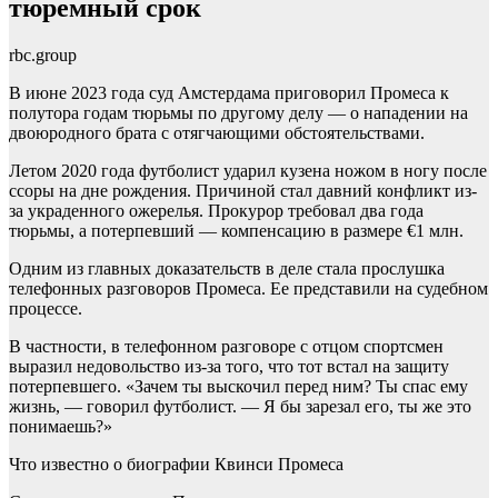
тюремный срок
rbc.group
В июне 2023 года суд Амстердама приговорил Промеса к
полутора годам тюрьмы по другому делу — о нападении на
двоюродного брата с отягчающими обстоятельствами.
Летом 2020 года футболист ударил кузена ножом в ногу после
ссоры на дне рождения. Причиной стал давний конфликт из-
за украденного ожерелья. Прокурор требовал два года
тюрьмы, а потерпевший — компенсацию в размере €1 млн.
Одним из главных доказательств в деле стала прослушка
телефонных разговоров Промеса. Ее представили на судебном
процессе.
В частности, в телефонном разговоре с отцом спортсмен
выразил недовольство из-за того, что тот встал на защиту
потерпевшего. «Зачем ты выскочил перед ним? Ты спас ему
жизнь, — говорил футболист. — Я бы зарезал его, ты же это
понимаешь?»
Что известно о биографии Квинси Промеса