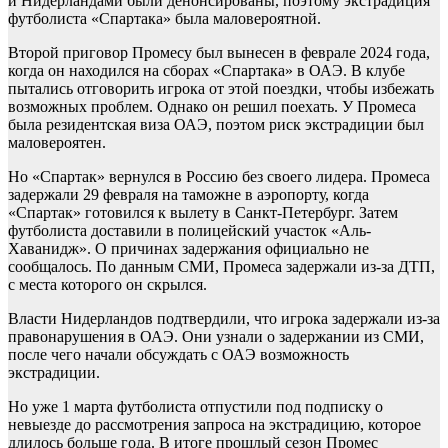
и Нидерландами были денонсированы, поэтому экстрадиция
футболиста «Спартака» была маловероятной.
Второй приговор Промесу был вынесен в феврале 2024 года,
когда он находился на сборах «Спартака» в ОАЭ. В клубе
пытались отговорить игрока от этой поездки, чтобы избежать
возможных проблем. Однако он решил поехать. У Промеса
была резидентская виза ОАЭ, поэтом риск экстрадиции был
маловероятен.
Но «Спартак» вернулся в Россию без своего лидера. Промеса
задержали 29 февраля на таможне в аэропорту, когда
«Спартак» готовился к вылету в Санкт-Петербург. Затем
футболиста доставили в полицейский участок «Аль-
Хаванидж». О причинах задержания официально не
сообщалось. По данным СМИ, Промеса задержали из-за ДТП,
с места которого он скрылся.
Власти Нидерландов подтвердили, что игрока задержали из-за
правонарушения в ОАЭ. Они узнали о задержании из СМИ,
после чего начали обсуждать с ОАЭ возможность
экстрадиции.
Но уже 1 марта футболиста отпустили под подписку о
невыезде до рассмотрения запроса на экстрадицию, которое
длилось больше года. В итоге прошлый сезон Промес