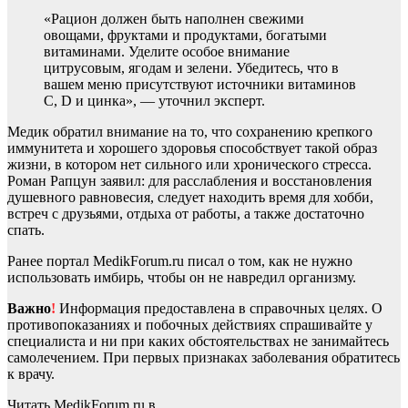
«Рацион должен быть наполнен свежими
овощами, фруктами и продуктами, богатыми
витаминами. Уделите особое внимание
цитрусовым, ягодам и зелени. Убедитесь, что в
вашем меню присутствуют источники витаминов
C, D и цинка», — уточнил эксперт.
Медик обратил внимание на то, что сохранению крепкого
иммунитета и хорошего здоровья способствует такой образ
жизни, в котором нет сильного или хронического стресса.
Роман Рапцун заявил: для расслабления и восстановления
душевного равновесия, следует находить время для хобби,
встреч с друзьями, отдыха от работы, а также достаточно
спать.
Ранее портал MedikForum.ru писал о том, как не нужно
использовать имбирь, чтобы он не навредил организму.
Важно
!
Информация предоставлена в справочных целях. О
противопоказаниях и побочных действиях спрашивайте у
специалиста и ни при каких обстоятельствах не занимайтесь
самолечением. При первых признаках заболевания обратитесь
к врачу.
Читать MedikForum.ru в