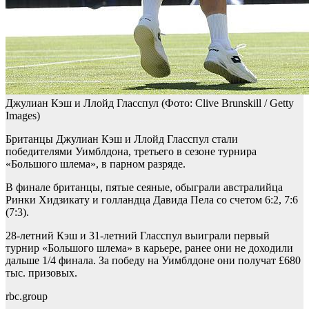
Джулиан Кэш и Ллойд Гласспул
(Фото: Clive Brunskill / Getty
Images)
Британцы Джулиан Кэш и Ллойд Гласспул стали
победителями Уимблдона, третьего в сезоне турнира
«Большого шлема», в парном разряде.
В финале британцы, пятые сеяные, обыграли австралийца
Ринки Хидзикату и голландца Давида Пела со счетом 6:2, 7:6
(7:3).
28-летний Кэш и 31-летний Гласспул выиграли первый
турнир «Большого шлема» в карьере, ранее они не доходили
дальше 1/4 финала. За победу на Уимблдоне они получат £680
тыс. призовых.
rbc.group