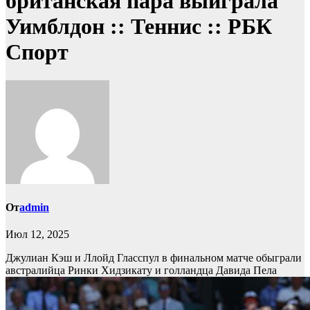
британская пара выиграла
Уимблдон :: Теннис :: РБК
Спорт
От
admin
Июл 12, 2025
Джулиан Кэш и Ллойд Гласспул в финальном матче обыграли
австралийца Ринки Хидзикату и голландца Давида Пела