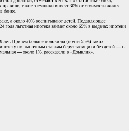
итной доплатой, отмечают в ВТБ. По статистике банка,
ак правило, такие заемщики вносят 30% от стоимости жилья
в банке.
браке, а около 40% воспитывают детей. Подавляющее
24 года льготная ипотека займет около 65% в выдачах ипотеки
9 лет. Причем больше половины (почти 55%) таких
 ипотеку по рыночным ставкам берут заемщики без детей — на
мальная — около 1%, рассказали в «Домклик».