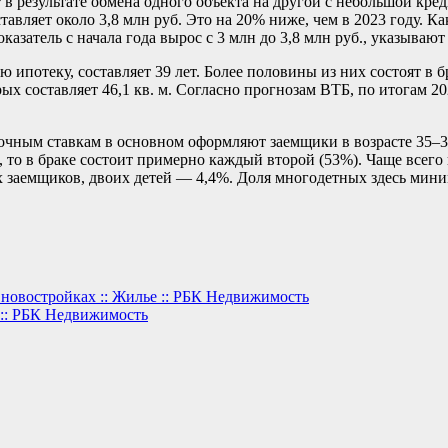
 результате обмена одного объекта на другой с небольшой кред
авляет около 3,8 млн руб. Это на 20% ниже, чем в 2023 году. К
азатель с начала года вырос с 3 млн до 3,8 млн руб., указывают 
 ипотеку, составляет 39 лет. Более половины из них состоят в 
х составляет 46,1 кв. м. Согласно прогнозам ВТБ, по итогам 20
чным ставкам в основном оформляют заемщики в возрасте 35–3
то в браке состоит примерно каждый второй (53%). Чаще всего
 заемщиков, двоих детей — 4,4%. Доля многодетных здесь мини
в новостройках :: Жилье :: РБК Недвижимость
 :: РБК Недвижимость