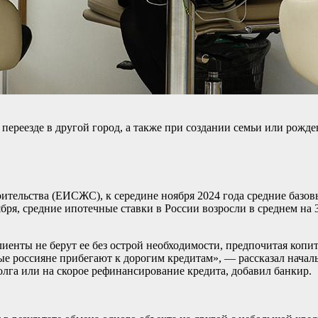
ереезде в другой город, а также при создании семьи или рожде
ельства (ЕИСЖС), к середине ноября 2024 года средние базов
ря, средние ипотечные ставки в России возросли в среднем на 
иенты не берут ее без острой необходимости, предпочитая копи
ые россияне прибегают к дорогим кредитам», — рассказал нача
лга или на скорое рефинансирование кредита, добавил банкир.