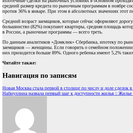
Ипотечные сделки на рыночных условиях в основном проходят в
средний размер кредита по рыночным программам в ноябре сост
против 36% в январе. При этом в абсолютных значениях этот пок
Средний возраст заемщиков, которые сейчас оформляют дорогую
большинство (82%) покупают квартиры, средняя площадь которы
в России, а рыночные программы — всего треть.
По данным аналитиков «Домклик» Сбербанка, ипотеку по рыно
заемщиков — женщины. Если говорить о семейном положении, 
них приходится больше 89%. Одного ребенка имеют 5,2% таких
Читайте также:
Навигация по записям
Новая Москва стала первой в столице по числу и доле сделок 
Набиуллина назвала первый шаг к доступности жилья :: Жилье