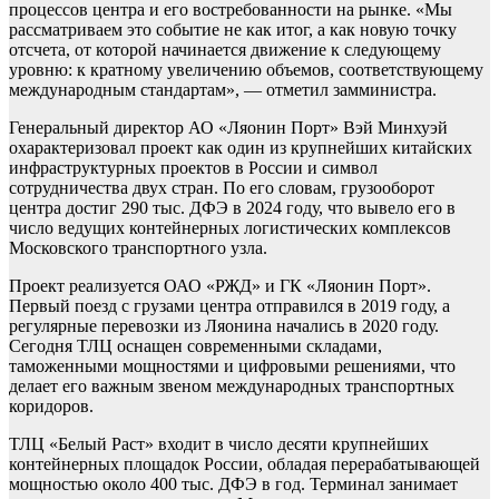
процессов центра и его востребованности на рынке. «Мы
рассматриваем это событие не как итог, а как новую точку
отсчета, от которой начинается движение к следующему
уровню: к кратному увеличению объемов, соответствующему
международным стандартам», — отметил замминистра.
Генеральный директор АО «Ляонин Порт» Вэй Минхуэй
охарактеризовал проект как один из крупнейших китайских
инфраструктурных проектов в России и символ
сотрудничества двух стран. По его словам, грузооборот
центра достиг 290 тыс. ДФЭ в 2024 году, что вывело его в
число ведущих контейнерных логистических комплексов
Московского транспортного узла.
Проект реализуется ОАО «РЖД» и ГК «Ляонин Порт».
Первый поезд с грузами центра отправился в 2019 году, а
регулярные перевозки из Ляонина начались в 2020 году.
Сегодня ТЛЦ оснащен современными складами,
таможенными мощностями и цифровыми решениями, что
делает его важным звеном международных транспортных
коридоров.
ТЛЦ «Белый Раст» входит в число десяти крупнейших
контейнерных площадок России, обладая перерабатывающей
мощностью около 400 тыс. ДФЭ в год. Терминал занимает