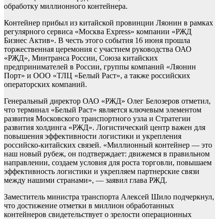
обработку миллионного контейнера.
Контейнер прибыл из китайской провинции Ляонин в рамках
регулярного сервиса «Москва Express» компании «РЖД
Бизнес Актив». В честь этого события 16 июня прошла
торжественная церемония с участием руководства ОАО
«РЖД», Минтранса России, Союза китайских
предпринимателей в России, группы компаний «Ляонин
Порт» и ООО «ТЛЦ «Белый Раст», а также российских
операторских компаний.
Генеральный директор ОАО «РЖД» Олег Белозеров отметил,
что терминал «Белый Раст» является ключевым элементом
развития Московского транспортного узла и Стратегии
развития холдинга «РЖД». Логистический центр важен для
повышения эффективности логистики и укрепления
российско-китайских связей. «Миллионный контейнер — это
наш новый рубеж, он подтверждает: движемся в правильном
направлении, создаем условия для роста торговли, повышаем
эффективность логистики и укрепляем партнерские связи
между нашими странами», — заявил глава РЖД.
Заместитель министра транспорта Алексей Шило подчеркнул,
что достижение отметки в миллион обработанных
контейнеров свидетельствует о зрелости операционных