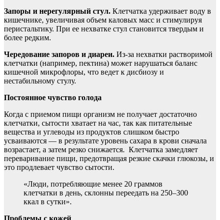
Запоры и нерегулярный стул.
Клетчатка удерживает воду в
кишечнике, увеличивая объем каловых масс и стимулируя
перистальтику. При ее нехватке стул становится твердым и
более редким.
Чередование запоров и диареи.
Из-за нехватки растворимой
клетчатки (например, пектина) может нарушаться баланс
кишечной микрофлоры, что ведет к дисбиозу и
нестабильному стулу.
Постоянное чувство голода
Когда с приемом пищи организм не получает достаточно
клетчатки, сытости хватает на час, так как питательные
вещества и углеводы из продуктов слишком быстро
усваиваются — в результате уровень сахара в крови сначала
возрастает, а затем резко снижается. Клетчатка замедляет
переваривание пищи, предотвращая резкие скачки глюкозы, и
это продлевает чувство сытости.
«Люди, потребляющие менее 20 граммов
клетчатки в день, склонны переедать на 250–300
ккал в сутки».
Проблемы с кожей