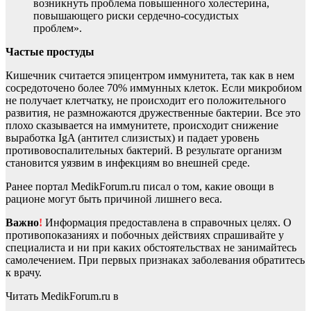
возникнуть проблема повышенного холестерина,
повышающего риски сердечно-сосудистых
проблем».
Частые простуды
Кишечник считается эпицентром иммунитета, так как в нем
сосредоточено более 70% иммунных клеток. Если микробиом
не получает клетчатку, не происходит его положительного
развития, не размножаются дружественные бактерии. Все это
плохо сказывается на иммунитете, происходит снижение
выработка IgA (антител слизистых) и падает уровень
противовоспалительных бактерий. В результате организм
становится уязвим в инфекциям во внешней среде.
Ранее портал MedikForum.ru писал о том, какие овощи в
рационе могут быть причиной лишнего веса.
Важно
!
Информация предоставлена в справочных целях. О
противопоказаниях и побочных действиях спрашивайте у
специалиста и ни при каких обстоятельствах не занимайтесь
самолечением. При первых признаках заболевания обратитесь
к врачу.
Читать MedikForum.ru в