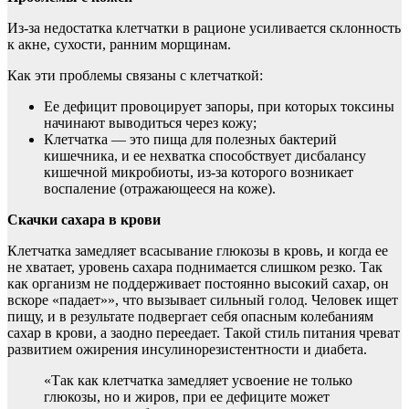
Из-за недостатка клетчатки в рационе усиливается склонность
к акне, сухости, ранним морщинам.
Как эти проблемы связаны с клетчаткой:
Ее дефицит провоцирует запоры, при которых токсины
начинают выводиться через кожу;
Клетчатка — это пища для полезных бактерий
кишечника, и ее нехватка способствует дисбалансу
кишечной микробиоты, из-за которого возникает
воспаление (отражающееся на коже).
Скачки сахара в крови
Клетчатка замедляет всасывание глюкозы в кровь, и когда ее
не хватает, уровень сахара поднимается слишком резко. Так
как организм не поддерживает постоянно высокий сахар, он
вскоре «падает»», что вызывает сильный голод. Человек ищет
пищу, и в результате подвергает себя опасным колебаниям
сахар в крови, а заодно переедает. Такой стиль питания чреват
развитием ожирения инсулинорезистентности и диабета.
«Так как клетчатка замедляет усвоение не только
глюкозы, но и жиров, при ее дефиците может