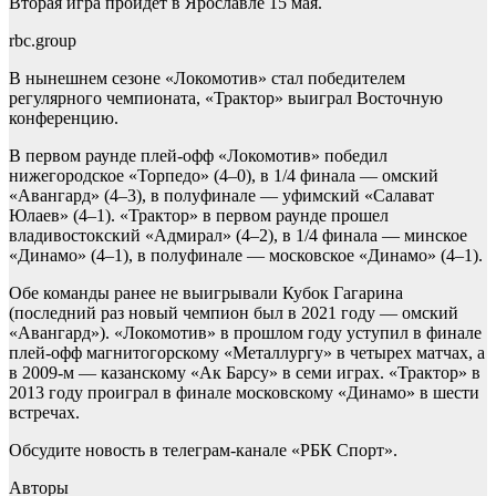
Вторая игра пройдет в Ярославле 15 мая.
rbc.group
В нынешнем сезоне «Локомотив» стал победителем
регулярного чемпионата, «Трактор» выиграл Восточную
конференцию.
В первом раунде плей-офф «Локомотив» победил
нижегородское «Торпедо» (4–0), в 1/4 финала — омский
«Авангард» (4–3), в полуфинале — уфимский «Салават
Юлаев» (4–1). «Трактор» в первом раунде прошел
владивостокский «Адмирал» (4–2), в 1/4 финала — минское
«Динамо» (4–1), в полуфинале — московское «Динамо» (4–1).
Обе команды ранее не выигрывали Кубок Гагарина
(последний раз новый чемпион был в 2021 году — омский
«Авангард»). «Локомотив» в прошлом году уступил в финале
плей-офф магнитогорскому «Металлургу» в четырех матчах, а
в 2009-м — казанскому «Ак Барсу» в семи играх. «Трактор» в
2013 году проиграл в финале московскому «Динамо» в шести
встречах.
Обсудите новость в телеграм-канале «РБК Спорт».
Авторы