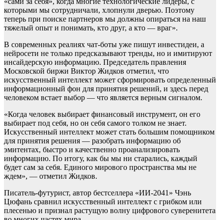
«сами за себя», когда многие технологические лидеры, с
которыми мы сотрудничали, хлопнули дверью. Поэтому
теперь при поиске партнеров мы должны опираться на наш
тяжелый опыт и понимать, кто друг, а кто — враг».
В современных реалиях чат-боты уже пишут инвестидеи, а
нейросети не только предсказывают тренды, но и имитируют
инсайдерскую информацию. Председатель правления
Московской биржи Виктор Жидков отметил, что
искусственный интеллект может сформировать определенный
информационный фон для принятия решений, и здесь перед
человеком встает выбор — что является верным сигналом.
«Когда человек выбирает финансовый инструмент, он его
выбирает под себя, но он себя самого толком не знает.
Искусственный интеллект может стать большим помощником
для принятия решения — разобрать информацию об
эмитентах, быстро и качественно проанализировать
информацию. По итогу, как бы мы ни старались, каждый
будет сам за себя. Единого мирового пространства мы не
ждем», — отметил Жидков.
Писатель-футурист, автор бестселлера «ИИ-2041» Чэнь
Цюфань сравнил искусственный интеллект с грибком или
плесенью и признал растущую волну цифрового суверенитета
во многих частях мира.