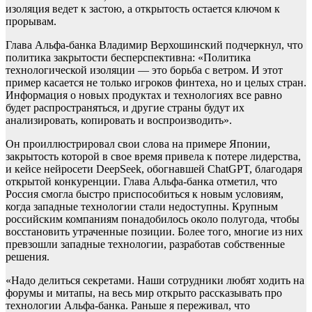
изоляция ведет к застою, а открытость остается ключом к
прорывам.
Глава Альфа-банка Владимир Верхошинский подчеркнул, что
политика закрытости бесперспективна: «Политика
технологической изоляции — это борьба с ветром. И этот
пример касается не только игроков финтеха, но и целых стран.
Информация о новых продуктах и технологиях все равно
будет распространяться, и другие страны будут их
анализировать, копировать и воспроизводить».
Он проиллюстрировал свои слова на примере Японии,
закрытость которой в свое время привела к потере лидерства,
и кейсе нейросети DeepSeek, обогнавшей ChatGPT, благодаря
открытой конкуренции. Глава Альфа-банка отметил, что
Россия смогла быстро приспособиться к новым условиям,
когда западные технологии стали недоступны. Крупным
российским компаниям понадобилось около полугода, чтобы
восстановить утраченные позиции. Более того, многие из них
превзошли западные технологии, разработав собственные
решения.
«Надо делиться секретами. Наши сотрудники любят ходить на
форумы и митапы, на весь мир открыто рассказывать про
технологии Альфа-банка. Раньше я переживал, что