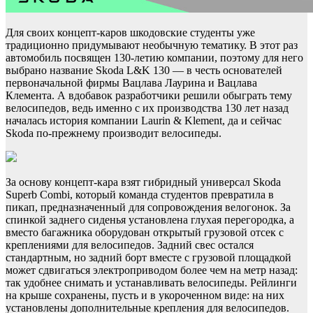
Для своих концепт-каров шкодовские студенты уже
традиционно придумывают необычную тематику. В этот раз
автомобиль посвящен 130-летию компании, поэтому для него
выбрано название Skoda L&K 130 — в честь основателей
первоначальной фирмы Вацлава Лаурина и Вацлава
Клемента. А вдобавок разработчики решили обыграть тему
велосипедов, ведь именно с их производства 130 лет назад
началась история компании Laurin & Klement, да и сейчас
Skoda по-прежнему производит велосипеды.
За основу концепт-кара взят гибридный универсал Skoda
Superb Combi, который команда студентов превратила в
пикап, предназначенный для сопровождения велогонок. За
спинкой заднего сиденья установлена глухая перегородка, а
вместо багажника оборудован открытый грузовой отсек с
креплениями для велосипедов. Задний свес остался
стандартным, но задний борт вместе с грузовой площадкой
может сдвигаться электроприводом более чем на метр назад:
так удобнее снимать и устанавливать велосипеды. Рейлинги
на крыше сохранены, пусть и в укороченном виде: на них
установлены дополнительные крепления для велосипедов.