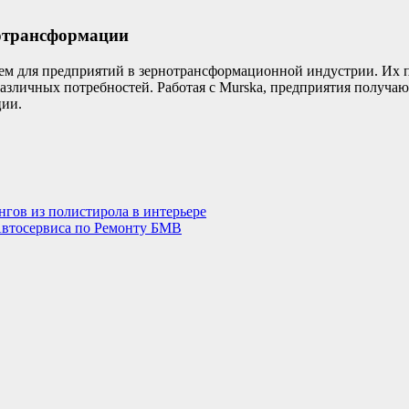
нотрансформации
 для предприятий в зернотрансформационной индустрии. Их п
азличных потребностей. Работая с Murska, предприятия получают
ции.
гов из полистирола в интерьере
Автосервиса по Ремонту БМВ