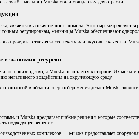
ок службы мельниц Murska стали стандартом для отрасли.
одукции
a, является высокая точность помола. Этот параметр является
 точным регулировкам, мельницы Murska обеспечивают однород
го продукта, отвечая за его текстуру и вкусовые качества. Mur
е и экономии ресурсов
ивое производство, и Murska не остается в стороне. Их мельни
нию негативного воздействия на окружающую среду.
 технологий в области энергосбережения делает Murska эколог
стями, и Murska предлагает гибкие решения, которые соответс
есть подходящее решение.
роизводственных комплексов — Murska предоставляет оборудова