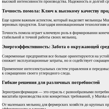
высокой интенсивности производства. Надежность и долгий ср
Точность помола: Ключ к высокому качеству пр
Еще одним важным аспектом, который выделяет мельницы Mursk
зерновых продуктов. Благодаря инновационным технологиям и
Точность помола играет ключевую роль в формировании конечно
стабильной и точной работы своих мельниц.
Энергоэффективность: Забота о окружающей сред
Современные предприятия все больше ориентируются на устойч
снижает эксплуатационные затраты, но и содействует сокраще
Применение интеллектуальных систем управления и передовых
к сокращению своего углеродного следа.
Гибкие решения для различных потребностей
Зернотрансформация — это отрасль с разнообразными потребно
масштаба производства или конкретных требований, у Murska 
От маленьких мельниц для фермерских хозяйств до крупных п
эффективности и качества.