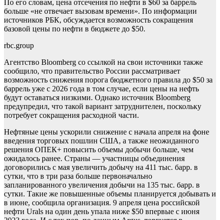
По его словам, цена отсечения по нефти в $60 за баррель
больше «не отвечает вызовам времени». По информации
источников РБК, обсуждается возможность сокращения
базовой цены по нефти в бюджете до $50.
rbc.group
Агентство Bloomberg со ссылкой на свои источники также
сообщило, что правительство России рассматривает
возможность снижения порога бюджетного правила до $50 за
баррель уже с 2026 года в том случае, если цены на нефть
будут оставаться низкими. Однако источник Bloomberg
предупредил, что такой вариант затруднителен, поскольку
потребует сокращения расходной части.
Нефтяные цены ускорили снижение с начала апреля на фоне
введения торговых пошлин США, а также неожиданного
решения ОПЕК+ повысить объемы добычи больше, чем
ожидалось ранее. Страны — участницы объединения
договорились с мая увеличить добычу на 411 тыс. барр. в
сутки, что в три раза больше первоначально
запланированного увеличения добычи на 135 тыс. барр. в
сутки. Такие же повышенные объемы планируется добывать и
в июне, сообщила организация. 9 апреля цена российской
нефти Urals на один день упала ниже $50 впервые с июня