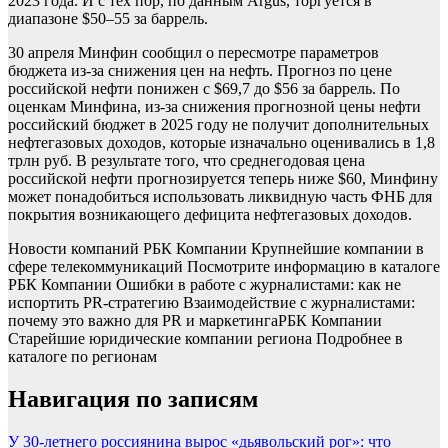
2023 года. И с тех пор, по данным Argus, торгуется в
диапазоне $50–55 за баррель.
30 апреля Минфин сообщил о пересмотре параметров
бюджета из-за снижения цен на нефть. Прогноз по цене
российской нефти понижен с $69,7 до $56 за баррель. По
оценкам Минфина, из-за снижения прогнозной цены нефти
российский бюджет в 2025 году не получит дополнительных
нефтегазовых доходов, которые изначально оценивались в 1,8
трлн руб. В результате того, что среднегодовая цена
российской нефти прогнозируется теперь ниже $60, Минфину
может понадобиться использовать ликвидную часть ФНБ для
покрытия возникающего дефицита нефтегазовых доходов.
Новости компаний РБК Компании Крупнейшие компании в
сфере телекоммуникаций Посмотрите информацию в каталоге
РБК Компании Ошибки в работе с журналистами: как не
испортить PR-стратегию Взаимодействие с журналистами:
почему это важно для PR и маркетинга
РБК Компании
Старейшие юридические компании региона Подробнее в
каталоге по регионам
Навигация по записям
У 30-летнего россиянина вырос «дьявольский рог»: что