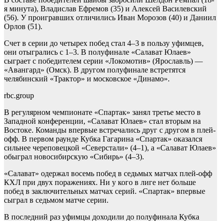
я минута), Владислав Ефремов (35) и Алексей Василевский
(56). У проигравших отличились Иван Морозов (40) и Даниил
Орлов (51).
Счет в серии до четырех побед стал 4–3 в пользу уфимцев,
они отыгрались с 1–3. В полуфинале «Салават Юлаев»
сыграет с победителем серии «Локомотив» (Ярославль) —
«Авангард» (Омск). В другом полуфинале встретятся
челябинский «Трактор» и московское «Динамо».
rbc.group
В регулярном чемпионате «Спартак» занял третье место в
Западной конференции, «Салават Юлаев» стал вторым на
Востоке. Команды впервые встречались друг с другом в плей-
офф. В первом раунде Кубка Гагарина «Спартак» оказался
сильнее череповецкой «Северстали» (4–1), а «Салават Юлаев»
обыграл новосибирскую «Сибирь» (4–3).
«Салават» одержал восемь побед в седьмых матчах плей-офф
КХЛ при двух поражениях. Ни у кого в лиге нет больше
побед в заключительных матчах серий. «Спартак» впервые
сыграл в седьмом матче серии.
В последний раз уфимцы доходили до полуфинала Кубка