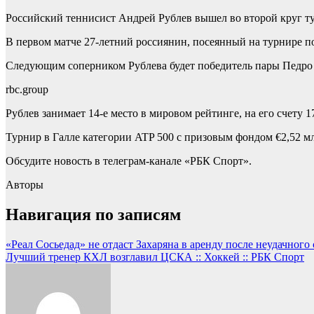
Российский теннисист Андрей Рублев вышел во второй круг ту
В первом матче 27-летний россиянин, посеянный на турнире по
Следующим соперником Рублева будет победитель пары Педро
rbc.group
Рублев занимает 14-е место в мировом рейтинге, на его счету 1
Турнир в Галле категории ATP 500 с призовым фондом €2,52 м
Обсудите новость в телеграм-канале «РБК Спорт».
Авторы
Навигация по записям
«Реал Сосьедад» не отдаст Захаряна в аренду после неудачного 
Лучший тренер КХЛ возглавил ЦСКА :: Хоккей :: РБК Спорт