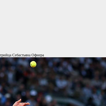
стрийца Себастьяна Офнера