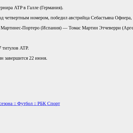
рнира ATP в Галле (Германия).
д четвертным номером, победил австрийца Себастьяна Офнера, 12
 Мартинес-Портеро (Испания) — Томас Мартин Этчеверри (Арге
7 титулов ATP.
лн завершится 22 июня.
сезона :: Футбол :: РБК Спорт