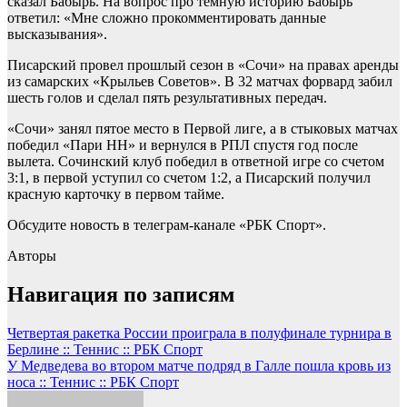
сказал Бабырь. На вопрос про темную историю Бабырь
ответил: «Мне сложно прокомментировать данные
высказывания».
Писарский провел прошлый сезон в «Сочи» на правах аренды
из самарских «Крыльев Советов». В 32 матчах форвард забил
шесть голов и сделал пять результативных передач.
«Сочи» занял пятое место в Первой лиге, а в стыковых матчах
победил «Пари НН» и вернулся в РПЛ спустя год после
вылета. Сочинский клуб победил в ответной игре со счетом
3:1, в первой уступил со счетом 1:2, а Писарский получил
красную карточку в первом тайме.
Обсудите новость в телеграм-канале «РБК Спорт».
Авторы
Навигация по записям
Четвертая ракетка России проиграла в полуфинале турнира в
Берлине :: Теннис :: РБК Спорт
У Медведева во втором матче подряд в Галле пошла кровь из
носа :: Теннис :: РБК Спорт