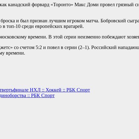
, как канадский форвард «Торонто» Макс Доми провел грязный 
броска и был признан лучшим игроком матча. Бобровский сыграл
ю в топ-10 среди европейских вратарей.
 московскому времени. В этой серии неизменно побеждают хозяе
етс» со счетом 5:2 и повел в серии (2–1). Российский нападаю
му времени.
твертьфинале НХЛ :: Хоккей :: РБК Спорт
диноборства :: РБК Спорт