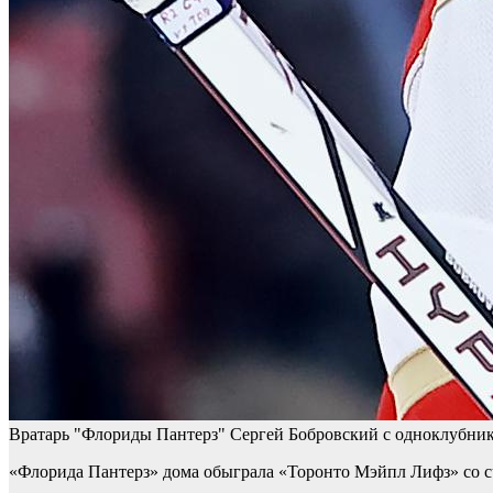
Вратарь "Флориды Пантерз" Сергей Бобровский с одноклубни
«Флорида Пантерз» дома обыграла «Торонто Мэйпл Лифз» со сч