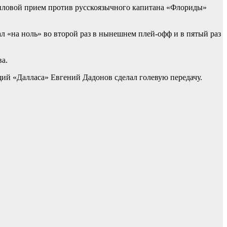
силовой прием против русскоязычного капитана «Флориды»
 «на ноль» во второй раз в нынешнем плей-офф и в пятый раз
ва.
щий «Далласа» Евгений Дадонов сделал голевую передачу.