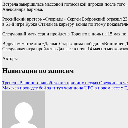
Встреча завершилась массовой потасовкой игроков после того
Александра Баркова.
Российский вратарь «Флориды» Сергей Бобровский отразил 23 
в 51-й игре Кубка Стэнли за карьеру, войдя по этому показател
Следующий матч серии пройдет в Торонто в ночь на 15 мая по
В другом матче дня «Даллас Старз» дома победил «Виннипег Дж
Следующая игра пройдет в Далласе в ночь 14 мая по московско
Авторы
Навигация по записям
Тренер «Вашингтона» объяснил причину неудач Овечкина в че
Махачев проведет бой за титул чемпиона UFC в новом весе :: Е