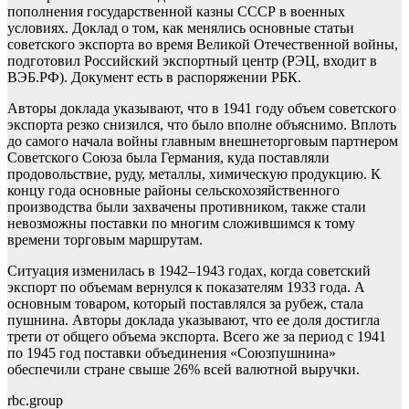
пополнения государственной казны СССР в военных
условиях. Доклад о том, как менялись основные статьи
советского экспорта во время Великой Отечественной войны,
подготовил Российский экспортный центр (РЭЦ, входит в
ВЭБ.РФ). Документ есть в распоряжении РБК.
Авторы доклада указывают, что в 1941 году объем советского
экспорта резко снизился, что было вполне объяснимо. Вплоть
до самого начала войны главным внешнеторговым партнером
Советского Союза была Германия, куда поставляли
продовольствие, руду, металлы, химическую продукцию. К
концу года основные районы сельскохозяйственного
производства были захвачены противником, также стали
невозможны поставки по многим сложившимся к тому
времени торговым маршрутам.
Ситуация изменилась в 1942–1943 годах, когда советский
экспорт по объемам вернулся к показателям 1933 года. А
основным товаром, который поставлялся за рубеж, стала
пушнина. Авторы доклада указывают, что ее доля достигла
трети от общего объема экспорта. Всего же за период с 1941
по 1945 год поставки объединения «Союзпушнина»
обеспечили стране свыше 26% всей валютной выручки.
rbc.group