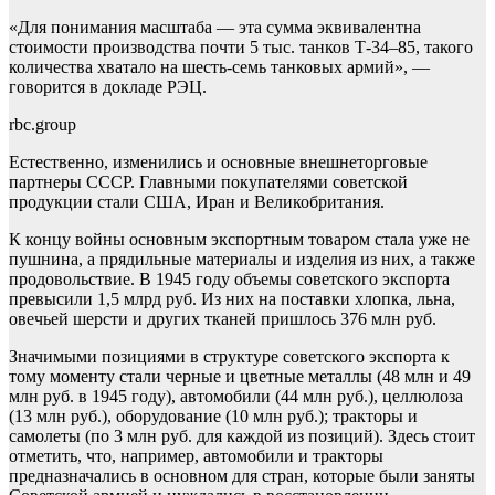
«Для понимания масштаба — эта сумма эквивалентна
стоимости производства почти 5 тыс. танков Т‑34–85, такого
количества хватало на шесть-семь танковых армий», —
говорится в докладе РЭЦ.
rbc.group
Естественно, изменились и основные внешнеторговые
партнеры СССР. Главными покупателями советской
продукции стали США, Иран и Великобритания.
К концу войны основным экспортным товаром стала уже не
пушнина, а прядильные материалы и изделия из них, а также
продовольствие. В 1945 году объемы советского экспорта
превысили 1,5 млрд руб. Из них на поставки хлопка, льна,
овечьей шерсти и других тканей пришлось 376 млн руб.
Значимыми позициями в структуре советского экспорта к
тому моменту стали черные и цветные металлы (48 млн и 49
млн руб. в 1945 году), автомобили (44 млн руб.), целлюлоза
(13 млн руб.), оборудование (10 млн руб.); тракторы и
самолеты (по 3 млн руб. для каждой из позиций). Здесь стоит
отметить, что, например, автомобили и тракторы
предназначались в основном для стран, которые были заняты