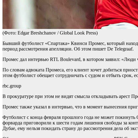
(Фото: Edgar Breshchanov / Global Look Press)
Бывший футболист «Спартака» Квинси Промес, который находи
период рассмотрения апелляции. Об этом пишет De Telegraaf.
Промес дал интервью RTL Boulevard, в котором заявил: «Люди ча
По словам адвоката Промеса, его клиент хочет добиться приос
этом футболист обещает сотрудничать с судом и отбыть срок, е
rbc.group
В прокуратуре при этом не видят смысла откладывать арест Пр
Промес также указал в интервью, что в момент вынесения приго
Футболист с конца февраля прошлого года не может покинуть О
форварда приговорили к шести годам лишения свободы за контр
Дубае, ему нельзя покидать страну до рассмотрения дела об эк