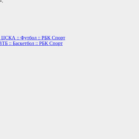
».
 ЦСКА :: Футбол :: РБК Спорт
ТБ :: Баскетбол :: РБК Спорт