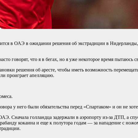
тся в ОАЭ в ожидании решения об экстрадиции в Нидерланды, х
сто говорят, что я в бегах, но я уже некоторое время пытаюсь с
тановки решения об аресте, чтобы иметь возможность перемещать
сли проиграет апелляцию.
омеса.
вора у него были обязательства перед «Спартаком» и он не хотел
АЭ. Сначала голландца задержали в аэропорту из-за ДТП, а спус
абанду кокаина и еще к полутора годам — за нападение с ножом
страдиции.