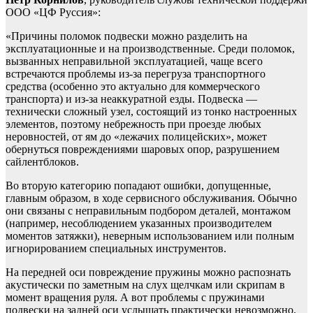
ООО «ЦФ Руссия»:
«Причины поломок подвески можно разделить на
эксплуатационные и на производственные. Среди поломок,
вызванных неправильной эксплуатацией, чаще всего
встречаются проблемы из-за перегруза транспортного
средства (особенно это актуально для коммерческого
транспорта) и из-за неаккуратной езды. Подвеска —
технически сложный узел, состоящий из тонко настроенных
элементов, поэтому небрежность при проезде любых
неровностей, от ям до «лежачих полицейских», может
обернуться повреждениями шаровых опор, разрушением
сайлентблоков.
Во вторую категорию попадают ошибки, допущенные,
главным образом, в ходе сервисного обслуживания. Обычно
они связаны с неправильным подбором деталей, монтажом
(например, несоблюдением указанных производителем
моментов затяжки), неверным использованием или полным
игнорированием специальных инструментов.
На передней оси повреждение пружины можно распознать
акустически по заметным на слух щелчкам или скрипам в
момент вращения руля. А вот проблемы с пружинами
подвески на задней оси услышать практически невозможно.