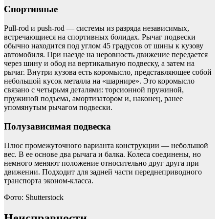
Спортивные
Pull-rod и push-rod — системы из разряда независимых,
встречающиеся на спортивных болидах. Рычаг подвески
обычно находится под углом 45 градусов от шины к кузову
автомобиля. При наезде на неровность движение передается
через шину и обод на вертикальную подвеску, а затем на
рычаг. Внутри кузова есть коромысло, представляющее собой
небольшой кусок металла на «шарнире». Это коромысло
связано с четырьмя деталями: торсионной пружиной,
пружиной подъема, амортизатором и, наконец, ранее
упомянутым рычагом подвески.
Полузависимая подвеска
Плюс промежуточного варианта конструкции — небольшой
вес. В ее основе два рычага и балка. Колеса соединены, но
немного меняют положение относительно друг друга при
движении. Подходит для задней части переднеприводного
транспорта эконом-класса.
Фото: Shutterstock
Неисправности