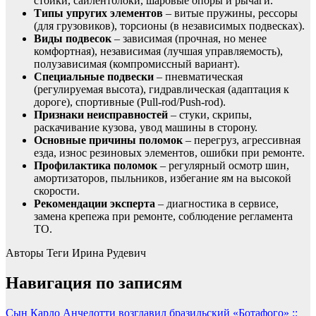
стойки, сайлентблоки, шаровые опоры и рычаги.
Типы упругих элементов
– витые пружины, рессоры
(для грузовиков), торсионы (в независимых подвесках).
Виды подвесок
– зависимая (прочная, но менее
комфортная), независимая (лучшая управляемость),
полузависимая (компромиссный вариант).
Специальные подвески
– пневматическая
(регулируемая высота), гидравлическая (адаптация к
дороге), спортивные (Pull-rod/Push-rod).
Признаки неисправностей
– стуки, скрипы,
раскачивание кузова, увод машины в сторону.
Основные причины поломок
– перегруз, агрессивная
езда, износ резиновых элементов, ошибки при ремонте.
Профилактика поломок
– регулярный осмотр шин,
амортизаторов, пыльников, избегание ям на высокой
скорости.
Рекомендации эксперта
– диагностика в сервисе,
замена крепежа при ремонте, соблюдение регламента
ТО.
Авторы Теги
Ирина Рудевич
Навигация по записям
Сын Карло Анчелотти возглавил бразильский «Ботафого» ::