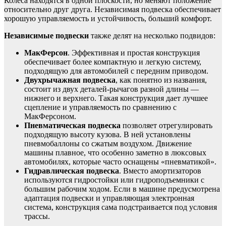
Колеса находятся в одной плоскости, но меняют положение
относительно друг друга. Независимая подвеска обеспечивает
хорошую управляемость и устойчивость, больший комфорт.
Независимые подвески
также делят на несколько подвидов:
МакФерсон
. Эффективная и простая конструкция
обеспечивает более компактную и легкую систему,
подходящую для автомобилей с передним приводом.
Двухрычажная подвеска
, как понятно из названия,
состоит из двух деталей-рычагов разной длины —
нижнего и верхнего. Такая конструкция дает лучшее
сцепление и управляемость по сравнению с
МакФерсоном.
Пневматическая подвеска
позволяет отрегулировать
подходящую высоту кузова. В ней установлены
пневмобаллоны со сжатым воздухом. Движение
машины плавное, что особенно заметно в люксовых
автомобилях, которые часто оснащены «пневматикой».
Гидравлическая подвеска
. Вместо амортизаторов
используются гидростойки или гидроподъемники с
большим рабочим ходом. Если в машине предусмотрена
адаптация подвески и управляющая электронная
система, конструкция сама подстраивается под условия
трассы.