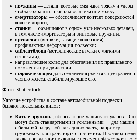
пружины
— детали, которые смягчают тряску и удары,
чтобы сохранить правильное движение колес;
амортизаторы
— обеспечивают контакт поверхностей
колес и дороги;
стойки
— объединяют в одном узле несколько деталей,
в том числе амортизаторы и винтовые пружины.
крепления
(вставки, гасящие колебания) —
профилактика деформации подвески;
сайлентблоки
(металлические втулки с мягкими
вставками);
направляющие колес для обеспечения их правильного
положения при движении;
шаровые опоры
для соединения рычага с центральной
частью колеса, стабилизирующие его.
Фото: Shutterstock
Упругие устройства в составе автомобильной подвески
бывают нескольких видов:
Витые пружины
, оберегающие машину от ударов. Они
могут быть стандартными и усиленными — для машин
с большой нагрузкой на заднюю часть, например,
грузовиков или транспорта с прицепом. Производители
также предлагают пружины с переменной жесткостью, с