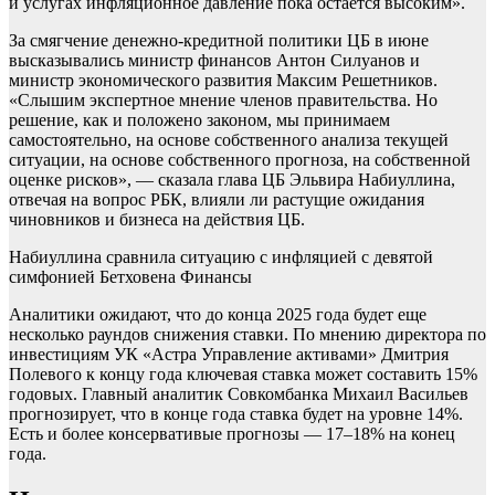
и услугах инфляционное давление пока остается высоким».
За смягчение денежно-кредитной политики ЦБ в июне
высказывались министр финансов Антон Силуанов и
министр экономического развития Максим Решетников.
«Слышим экспертное мнение членов правительства. Но
решение, как и положено законом, мы принимаем
самостоятельно, на основе собственного анализа текущей
ситуации, на основе собственного прогноза, на собственной
оценке рисков», — сказала глава ЦБ Эльвира Набиуллина,
отвечая на вопрос РБК, влияли ли растущие ожидания
чиновников и бизнеса на действия ЦБ.
Набиуллина сравнила ситуацию с инфляцией с девятой
симфонией Бетховена
Финансы
Аналитики ожидают, что до конца 2025 года будет еще
несколько раундов снижения ставки. По мнению директора по
инвестициям УК «Астра Управление активами» Дмитрия
Полевого к концу года ключевая ставка может составить 15%
годовых. Главный аналитик Совкомбанка Михаил Васильев
прогнозирует, что в конце года ставка будет на уровне 14%.
Есть и более консервативые прогнозы — 17–18% на конец
года.