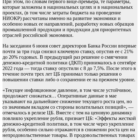
При этом, по словам первого вице-премьера, те параметры,
которые заложены в национальных целях и в национальных
проектах, (в том числе затраты бюджета на проведение
НИОКР) рассчитаны именно на развитие экономики и
особенно новых ее направлений, разработку новых образцов
промышленной продукции и продукции для приоритетных
отраслей российской экономики.
На заседании 6 июня совет директоров Банка России впервые
почти за три года снизил ключевую ставку, опустив ее с 21%
до 20% годовых. В предыдущий раз решение о смягчении
денежно-кредитной политики (ДКП) принималось в сентябре
2022 года — тогда ставку опустили с 8 до 7,5%. После этого в
течение почти трех лет ЦБ принимал только решения о
повышении ставки либо о сохранении ее на прежнем уровне.
«Текущее инфляционное давление, в том числе устойчивое,
продолжает снижаться… Оперативные данные в мае
указывают на дальнейшее снижение текущего роста цен, но
со значимым вкладом со стороны волатильных позиций», —
отмечалось в релизе ЦБ. Вместе с тем на ценовую динамику
повлияло укрепление рубля, признает ЦБ: «Эффекты жесткой
денежно-кредитной политики, в том числе через укрепление
рубля, особенно сильно отражаются в снижении роста цен на
непродовольственные товары. В продовольственных товарах