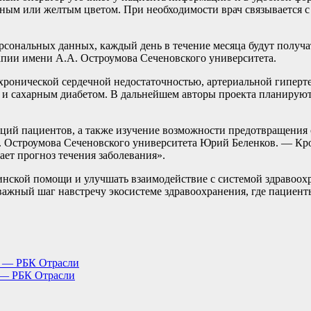
сным или желтым цветом. При необходимости врач связывается с
ерсональных данных, каждый день в течение месяца будут получ
пии имени А.А. Остроумова Сеченовского университета.
 хронической сердечной недостаточностью, артериальной гипер
 и сахарным диабетом. В дальнейшем авторы проекта планирую
ций пациентов, а также изучение возможности предотвращения
. Остроумова Сеченовского университета Юрий Беленков. — Кро
ает прогноз течения заболевания».
нской помощи и улучшать взаимодействие с системой здравоохр
жный шаг навстречу экосистеме здравоохранения, где пациент
ы — РБК Отрасли
 — РБК Отрасли