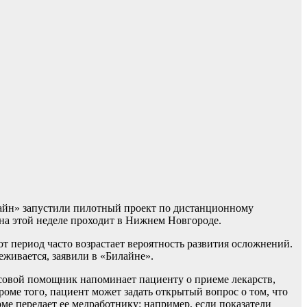
айн» запустили пилотный проект по дистанционному
на этой неделе проходит в Нижнем Новгороде.
т период часто возрастает вероятность развития осложнений.
еживается, заявили в «Билайне».
осовой помощник напоминает пациенту о приеме лекарств,
роме того, пациент может задать открытый вопрос о том, что
е передает ее медработнику: например, если показатели