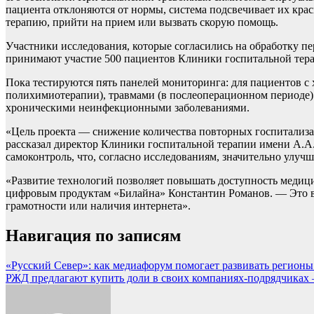
пациента отклоняются от нормы, система подсвечивает их кра
терапию, прийти на прием или вызвать скорую помощь.
Участники исследования, которые согласились на обработку п
принимают участие 500 пациентов Клиники госпитальной тера
Пока тестируются пять панелей мониторинга: для пациентов с
полихимиотерапии), травмами (в послеоперационном периоде)
хроническими неинфекционными заболеваниями.
«Цель проекта — снижение количества повторных госпитализа
рассказал директор Клиники госпитальной терапии имени А.А
самоконтроль, что, согласно исследованиям, значительно улучш
«Развитие технологий позволяет повышать доступность медици
цифровым продуктам «Билайна» Константин Романов. — Это ва
грамотности или наличия интернета».
Навигация по записям
«Русский Север»: как медиафорум помогает развивать регион
РЖД предлагают купить доли в своих компаниях-подрядчиках