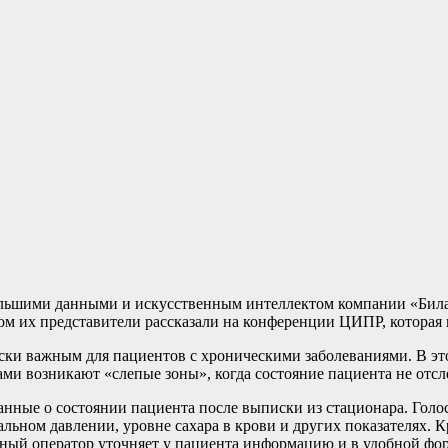
ольшими данными и искусственным интеллектом компании «Бил
м их представители рассказали на конференции ЦИПР, которая 
ски важным для пациентов с хроническими заболеваниями. В это
ми возникают «слепые зоны», когда состояние пациента не отсл
анные о состоянии пациента после выписки из стационара. Гол
льном давлении, уровне сахара в крови и других показателях. К
ый оператор уточняет у пациента информацию и в удобной форм