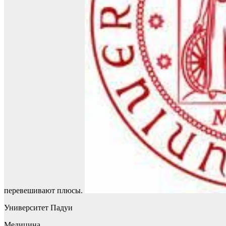
перевешивают плюсы.
Университет Падуи
Медицина