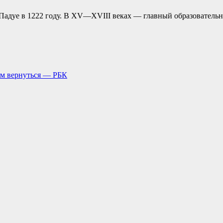
 Падуе в 1222 году. В XV—XVIII веках — главный образователь
рм вернуться — РБК