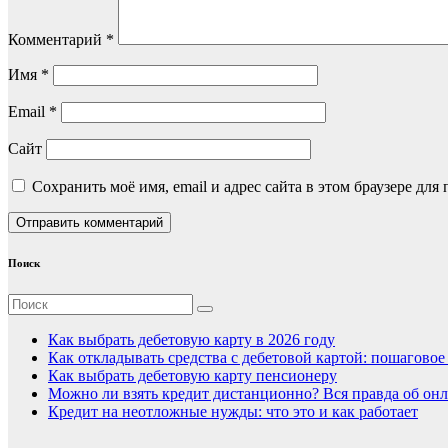
Комментарий
*
Имя
*
Email
*
Сайт
Сохранить моё имя, email и адрес сайта в этом браузере д
Поиск
Как выбрать дебетовую карту в 2026 году
Как откладывать средства с дебетовой картой: пошагово
Как выбрать дебетовую карту пенсионеру
Можно ли взять кредит дистанционно? Вся правда об онл
Кредит на неотложные нужды: что это и как работает