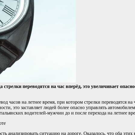
да стрелки переводятся на час вперёд, это увеличивает опас
д часов на летнее время, при котором стрелки переводятся на ч
тности, это заставляет людей более опасно управлять автомобиле
тальянских водителей-мужчин до и после перехода на летнее вр
оте
ть анализировать ситуацию на дороге. Оказалось, что оба этих 