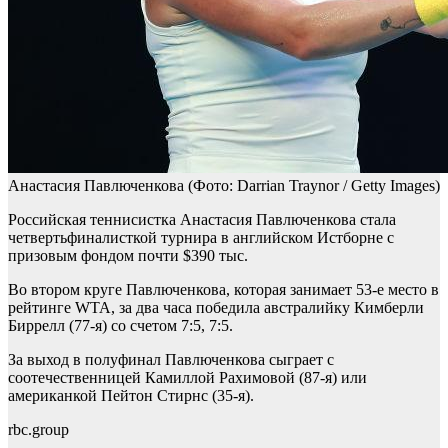
Анастасия Павлюченкова
(Фото: Darrian Traynor / Getty Images)
Российская теннисистка Анастасия Павлюченкова стала
четвертьфиналисткой турнира в английском Истборне с
призовым фондом почти $390 тыс.
Во втором круге Павлюченкова, которая занимает 53-е место в
рейтинге WTA, за два часа победила австралийку Кимберли
Биррелл (77-я) со счетом 7:5, 7:5.
За выход в полуфинал Павлюченкова сыграет с
соотечественницей Камиллой Рахимовой (87-я) или
американкой Пейтон Стирнс (35-я).
rbc.group