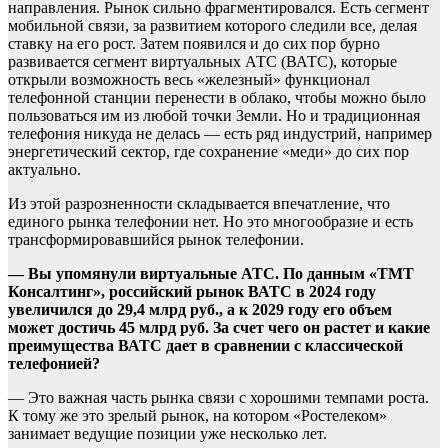
направления. Рынок сильно фрагментировался. Есть сегмент
мобильной связи, за развитием которого следили все, делая
ставку на его рост. Затем появился и до сих пор бурно
развивается сегмент виртуальных АТС (ВАТС), которые
открыли возможность весь «железный» функционал
телефонной станции перенести в облако, чтобы можно было
пользоваться им из любой точки Земли. Но и традиционная
телефония никуда не делась — есть ряд индустрий, например
энергетический сектор, где сохранение «меди» до сих пор
актуально.
Из этой разрозненности складывается впечатление, что
единого рынка телефонии нет. Но это многообразие и есть
трансформировавшийся рынок телефонии.
— Вы упомянули виртуальные АТС. По данным «ТМТ
Консалтинг», российский рынок ВАТС в 2024 году
увеличился до 29,4 млрд руб., а к 2029 году его объем
может достичь 45 млрд руб. За счет чего он растет и какие
преимущества ВАТС дает в сравнении с классической
телефонией?
— Это важная часть рынка связи с хорошими темпами роста.
К тому же это зрелый рынок, на котором «Ростелеком»
занимает ведущие позиции уже несколько лет.