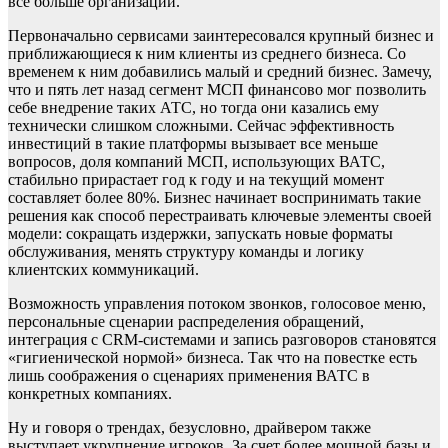
все больше организаций.
Первоначально сервисами заинтересовался крупный бизнес и
приближающиеся к ним клиенты из среднего бизнеса. Со
временем к ним добавились малый и средний бизнес. Замечу,
что и пять лет назад сегмент МСП финансово мог позволить
себе внедрение таких АТС, но тогда они казались ему
технически слишком сложными. Сейчас эффективность
инвестиций в такие платформы вызывает все меньше
вопросов, доля компаний МСП, использующих ВАТС,
стабильно прирастает год к году и на текущий момент
составляет более 80%. Бизнес начинает воспринимать такие
решения как способ перестраивать ключевые элементы своей
модели: сокращать издержки, запускать новые форматы
обслуживания, менять структуру команды и логику
клиентских коммуникаций.
Возможность управления потоком звонков, голосовое меню,
персональные сценарии распределения обращений,
интеграция с CRM-системами и запись разговоров становятся
«гигиенической нормой» бизнеса. Так что на повестке есть
лишь соображения о сценариях применения ВАТС в
конкретных компаниях.
Ну и говоря о трендах, безусловно, драйвером также
выступает укрупнение игроков. За счет более мощной базы и