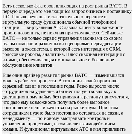
Есть несколько факторов, влияющих на рост рынка ВАТС. В
первую очередь это меняющийся запрос бизнеса к поставщику
ПО. Раньше речь шла исключительно о переносе в
виртуальную среду функционала обычной телефонной
станции — виртуальная АТС давала клиенту возможность
просто позвонить, не покупая при этом железо. Сейчас же
ВАТС — не только сервис управления звонками со своим
пулом номеров и различными сценариями переадресации
вызовов, а экосистема, в которой есть интеграция с CRM,
голосовые роботы, аналитика. Плюс сквозная интеграция с
чатами, обеспечивающая омниканальное и бесшовное
обслуживание клиентов.
Еще один драйвер развития рынка ВАТС — изменившаяся
модель рабочего процесса. В сознании людей произошел
серьезный сдвиг в последние годы. Резко выросло число
сотрудников на удаленке, а бизнес почувствовал вкус к
дистанционному найму без привязки к региону присутствия,
что дало ему возможность получать более выгодное
соотношение цены и качества на рынке труда. При этом
сотрудникам нужно было постоянно оставаться на связи, а
менеджменту — по-новому выстраивать контроль и
управление процессами, в том числе взаимодействием
команд. И функционал виртуальных АТС начал привлекать