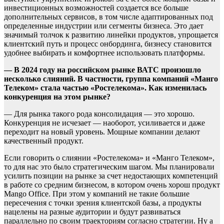
инвестиционных возможностей создается все больше
дополнительных сервисов, в том числе адаптированных под
определенные индустрии или сегменты бизнеса. Это дает
значимый толчок к развитию линейки продуктов, упрощается
клиентский путь и процесс онбординга, бизнесу становится
удобнее выбирать и комфортнее использовать платформы.
— В 2024 году на российском рынке ВАТС произошло
несколько слияний. В частности, группа компаний «Манго
Телеком» стала частью «Ростелекома». Как изменилась
конкуренция на этом рынке?
— Для рынка такого рода консолидация — это хорошо.
Конкуренция не исчезает — наоборот, усиливается и даже
переходит на новый уровень. Мощные компании делают
качественный продукт.
Если говорить о слиянии «Ростелекома» и «Манго Телеком»,
то для нас это было стратегическим шагом. Мы планировали
усилить позиции на рынке за счет недостающих компетенций
в работе со средним бизнесом, в котором очень хорош продукт
Mango Office. При этом у компаний не такие большие
пересечения с точки зрения клиентской базы, а продукты
нацелены на разные аудитории и будут развиваться
параллельно по своим траекториям согласно стратегии. Ну а