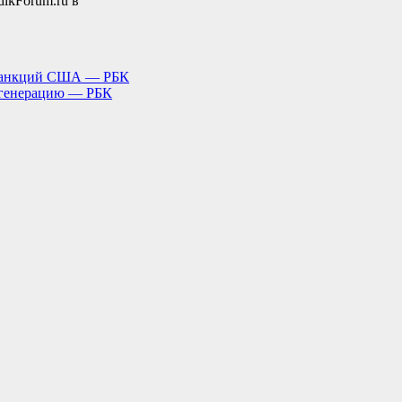
ikForum.ru в
е санкций США — РБК
 генерацию — РБК