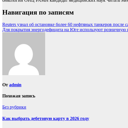
онкологии ОНЦ РАМН кандидат медицинских наук
Читать Med
Навигация по записям
Reuters узнал об остановке более 60 нефтяных танкеров посл
Для покрытия энергодефицита на Юге используют розничную
От
admin
Похожая запись
Без рубрики
Как выбрать дебетовую карту в 2026 году