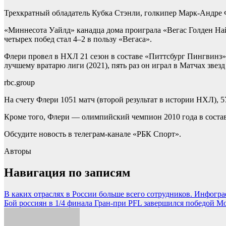
Трехкратный обладатель Кубка Стэнли, голкипер Марк-Андре Фл
«Миннесота Уайлд» канадца дома проиграла «Вегас Голден Найт
четырех побед стал 4–2 в пользу «Вегаса».
Флери провел в НХЛ 21 сезон в составе «Питтсбург Пингвинз»,
лучшему вратарю лиги (2021), пять раз он играл в Матчах звезд 
rbc.group
На счету Флери 1051 матч (второй результат в истории НХЛ), 57
Кроме того, Флери — олимпийский чемпион 2010 года в соста
Обсудите новость в телеграм-канале «РБК Спорт».
Авторы
Навигация по записям
В каких отраслях в России больше всего сотрудников. Инфог
Бой россиян в 1/4 финала Гран-при PFL завершился победой Мо