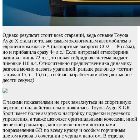
Однако результат стоит всех стараний, ведь отныне Toyota
Aygo X стала не только самым экологичным автомобилем в
европейском классе A (паспортные выбросы CO2 — 86 г/км),
но и прибавила сразу 44 л.с.! Если литровый атмосферник
развивал лишь 72 л.с., то новая гибридная система выдает
пиковые 116 л.с. Относительно предшественника динамику
разгона можно назвать ураганной: раньше разгон до «сотни»
занимал 15,5—15,6 с, а сейчас разработчики обещают менее
десяти секунд!
С такими показателями не грех замахнуться на спортивную
версию, и она действительно появилась. Toyota Aygo X GR
Sport имеет более азартную настройку подвески и рулевого
управления, а также щеголяет оригинальными колесами, иной
решеткой радиатора, многочисленными логотипами
подразделения GR по всему кузову и особым горчичным
цветом кузова в сочетании с черным капотом. В отделке