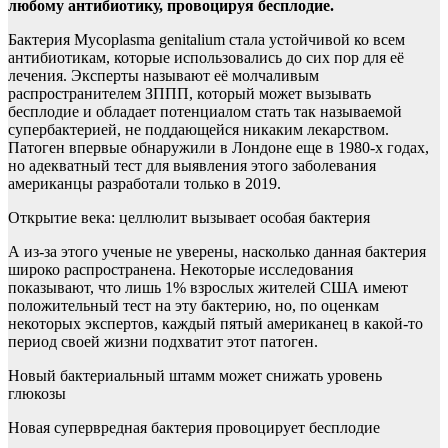
любому
антибиотику, провоцируя бесплодие.
Бактерия Mycoplasma genitalium стала устойчивой ко всем
антибиотикам, которые использовались до сих пор для её
лечения. Эксперты называют её молчаливым
распространителем ЗППП, который может вызывать
бесплодие и обладает потенциалом стать так называемой
супербактерией, не поддающейся никаким лекарством.
Патоген впервые обнаружили в Лондоне еще в 1980-х годах,
но адекватный тест для выявления этого заболевания
американцы разработали только в 2019.
Открытие века: целлюлит вызывает особая бактерия
А из-за этого ученые не уверены, насколько данная бактерия
широко распространена. Некоторые исследования
показывают, что лишь 1% взрослых жителей США имеют
положительный тест на эту бактерию, но, по оценкам
некоторых экспертов, каждый пятый американец в какой-то
период своей жизни подхватит этот патоген.
Новый бактериальный штамм может снижать уровень
глюкозы
Новая супервредная бактерия провоцирует бесплодие