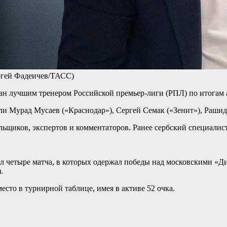
ргей Фадеичев/ТАСС)
 лучшим тренером Российской премьер-лиги (РПЛ) по итогам а
ли Мурад Мусаев («Краснодар»), Сергей Семак («Зенит»), Раши
льщиков, экспертов и комментаторов. Ранее сербский специалис
четыре матча, в которых одержал победы над московскими «Дин
.
есто в турнирной таблице, имея в активе 52 очка.