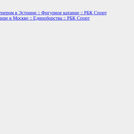
нером в Эстонии :: Фигурное катание :: РБК Спорт
нире в Москве :: Единоборства :: РБК Спорт