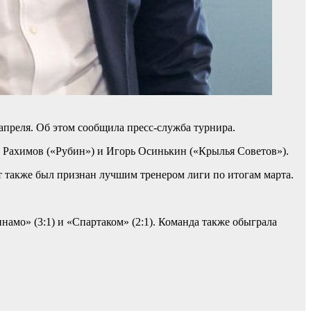
преля. Об этом сообщила пресс-служба турнира.
д Рахимов («Рубин») и Игорь Осинькин («Крылья Советов»).
т также был признан лучшим тренером лиги по итогам марта.
амо» (3:1) и «Спартаком» (2:1). Команда также обыграла