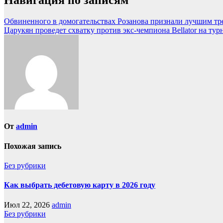
Навигация по записям
Обвиненного в домогательствах Розанова признали лучшим тре
Царукян проведет схватку против экс-чемпиона Bellator на тур
От
admin
Похожая запись
Без рубрики
Как выбрать дебетовую карту в 2026 году
Июл 22, 2026
admin
Без рубрики