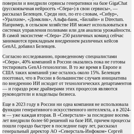
поверили и внедрили сервисы генеративки на базе GigaChat
(русскоязычная нейросеть «Сбера») в свои сервисы», —
рассказал Белевцев. Среди них, по его словам, «Сибур»,
«Уралхим», «Домклик», Альфа-банк, «Билайн» и Directum.
Например, в сельском хозяйстве ИИ может использоваться в
системах управления поливами или для анализа урожайности.
В самой экосистеме «Сбера» 250 различных команд сейчас
занимаются прикладным внедрением различных кейсов
GenAI, добавил Белевцев.
Согласно исследованию, проведенному специалистами
«Сбера», 40% компаний в России оказались пока не готовы
тестировать GenAI-технологии. В то же время в Европе и
США таких компаний уже осталось около 15%. Белевцев
посетовал, что в России в большинстве случаев инициатива
по внедрению ИИ исходит от технологических департаментов
— и гораздо реже драйверами этих процессов являются
руководители и владельцы бизнеса.
Еще в 2023 году в России ни одна компания не использовала
функции генеративного искусственного интеллекта, а в 2024-
м — уже каждая вторая. В «Северстали» за последние восемь
лет внедрили более 60 решений на базе ИИ, причем процессы
пошли гораздо быстрее в последние пару лет, рассказал
генеральный директор АО «Северсталь-Инфоком» Сергей