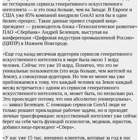
не тестировали сервисы генеративного искусственного
интеллекта — и это пока больше, чем на Западе. В Европе и
США уже 85% компаний внедрили GenAI хотя бы в один
бизнес-процесс. Такие данные привел старший вице-
президент — руководитель блока «Технологическое развитие»
ПАО «Сбербанк» Андрей Белевцев, выступая на
конференции «Цифровая индустрия промышленной России»
(ЦИПР) в Нижнем Новгороде.
«Еще год назад месячная аудитория сервисов генеративного
искусственного интеллекта в мире была около 1 млрд
человек. Сейчас это уже 10 млрд. Понятно, что это не
уникальные пользователи (это ведь больше, чем жителей на
Земле), а совокупная аудитория. Но тем не менее мы уже
приближаемся к тому, что каждый человек на Земле каждый
месяц встречается с одним из сервисов генеративного
искусственного интеллекта, и, может быть, по несколько раз.
Это происходит потому, что они абсолютно универсальны»,
— заявил Белевцев. С помощью сервисов GenAI люди не
только решают прикладные рабочие задачи, но и проходят
личные трансформации: искусственный интеллект уже сейчас
берет на себя часть функций психологов, медиков, юристов,
добавил вице-президент «Сбера».
«У нас уже 15 тыс. внешних клиентов, которые за год в нас