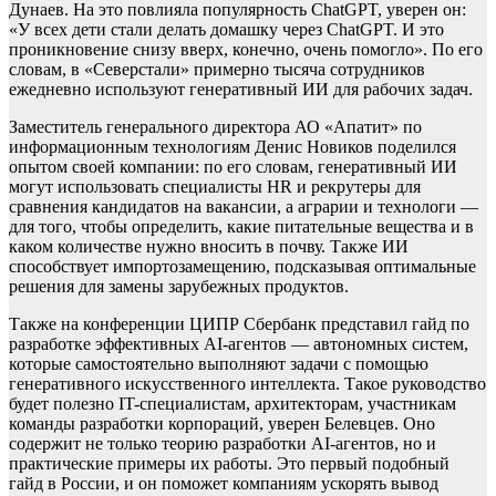
Дунаев. На это повлияла популярность ChatGPT, уверен он:
«У всех дети стали делать домашку через ChatGPT. И это
проникновение снизу вверх, конечно, очень помогло». По его
словам, в «Северстали» примерно тысяча сотрудников
ежедневно используют генеративный ИИ для рабочих задач.
Заместитель генерального директора АО «Апатит» по
информационным технологиям Денис Новиков поделился
опытом своей компании: по его словам, генеративный ИИ
могут использовать специалисты HR и рекрутеры для
сравнения кандидатов на вакансии, а аграрии и технологи —
для того, чтобы определить, какие питательные вещества и в
каком количестве нужно вносить в почву. Также ИИ
способствует импортозамещению, подсказывая оптимальные
решения для замены зарубежных продуктов.
Также на конференции ЦИПР Сбербанк представил гайд по
разработке эффективных AI-агентов — автономных систем,
которые самостоятельно выполняют задачи с помощью
генеративного искусственного интеллекта. Такое руководство
будет полезно IT-специалистам, архитекторам, участникам
команды разработки корпораций, уверен Белевцев. Оно
содержит не только теорию разработки AI-агентов, но и
практические примеры их работы. Это первый подобный
гайд в России, и он поможет компаниям ускорять вывод