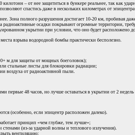
килотонн – от нее защититься в бункере реальнее, так как уда
позволяют спастись даже в нескольких километрах от эпицентра
нее. Зона полного разрушения достигает 10-20 км, пробивая да
 а радиоактивные осадки покрывают огромные территории, требу
уированном укрытии при условии, что оно будет расположено до
т места взрыва водородной бомбы практически бесполезно.
10+ м для защиты от мощных боеголовок);
или стальные листы для блокировки радиации;
ии воздуха от радиоактивной пыли.
и первые 48 часов, но лучше оставаться в укрытии от 2 недель 
ются (особенно, если эпицентр расположен далеко).
работает принцип «чем глубже, тем лучше»;
стенами (из-за ударной волны и теплового излучения).
акрыть вентиляцию;