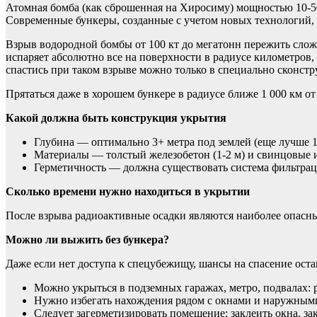
Атомная бомба (как сброшенная на Хиросиму) мощностью 10-50 
Современные бункеры, созданные с учетом новых технологий, 
Взрыв водородной бомбы от 100 кт до мегатонн пережить слож
испаряет абсолютно все на поверхности в радиусе километров,
спастись при таком взрыве можно только в специально сконстр
Прятаться даже в хорошем бункере в радиусе ближе 1 000 км о
Какой должна быть конструкция укрытия
Глубина — оптимально 3+ метра под землей (еще лучше 
Материалы — толстый железобетон (1-2 м) и свинцовые 
Герметичность — должна существовать система фильтрац
Сколько времени нужно находиться в укрытии
После взрыва радиоактивные осадки являются наиболее опасным
Можно ли выжить без бункера?
Даже если нет доступа к спецубежищу, шансы на спасение оста
Можно укрыться в подземных гаражах, метро, подвалах: 
Нужно избегать нахождения рядом с окнами и наружными 
Следует загерметизировать помещение: заклеить окна, з