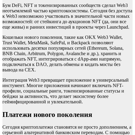
Бум DeFi, NFT и токенизированных сообществ сделал Web3
неотъемлемой частью криптоэкосистемы. Сегодня без доступа
к Web3 невозможно участвовать в значительной части новых
возможностей: от стейкинга до аукционов NFT (да, они все
еще живы) и ранних инвестиций в проекты через Launchpad.
Кошельки нового поколения, такие как OKX Web3 Wallet,
Trust Wallet, MetaMask, SafePal, и Backpack позволяют
использовать десятки популярных сетей (Ethereum, Solana,
BNB Chain, Arbitrum, Polygon, Avalanche и др.), хранить и
отображать NFT, интегрироваться с dApp-ами напрямую,
подключаться к DAO, делать обмены и кидать мосты без
вывода на CEX.
Интеграция Web3 превращает приложение в универсальный
инстумент. Многие приложения начинают включать NFT-
профили, социальные ранги, токенизированные статусы и
бейджи за активность, что делает экосистему более
геймифицированной и увлекательной.
Платежи нового поколения
Сегодня криптоплатежи становятся не просто дополнением, а
серьезной альтернативой банковским переводам. С помощью