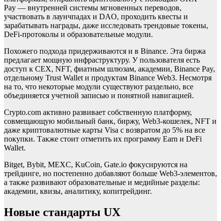
Pay — внутренней системы мгновенных переводов,
участвовать в лаунчпадах и DAO, проходить квесты и
зарабатывать награды, даже исследовать трендовые токены,
DeFi-протоколы и образовательные модули.
Похожего подхода придерживаются и в Binance. Эта биржа
предлагает мощную инфраструктуру. У пользователя есть
доступ к CEX, NFT, фиатным шлюзам, академии, Binance Pay,
отдельному Trust Wallet и продуктам Binance Web3. Несмотря
на то, что некоторые модули существуют раздельно, все
объединяется учетной записью и понятной навигацией.
Crypto.com активно развивает собственную платформу,
совмещающую мобильный банк, биржу, Web3-кошелек, NFT и
даже криптовалютные карты Visa с возвратом до 5% на все
покупки. Также стоит отметить их программу Earn и DeFi
Wallet.
Bitget, Bybit, MEXC, KuCoin, Gate.io фокусируются на
трейдинге, но постепенно добавляют больше Web3-элементов,
а также развивают образовательные и медийные разделы:
академии, квизы, аналитику, копитрейдинг.
Новые стандарты UX