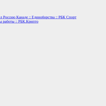
л Россию Канаде :: Единоборства :: РБК Спорт
мы работы :: РБК.Крипто